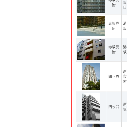
坂
附
目
赤坂見
港
附
坂
赤坂見
港
附
坂
新
四ッ谷
市
村
新
四ッ谷
坂