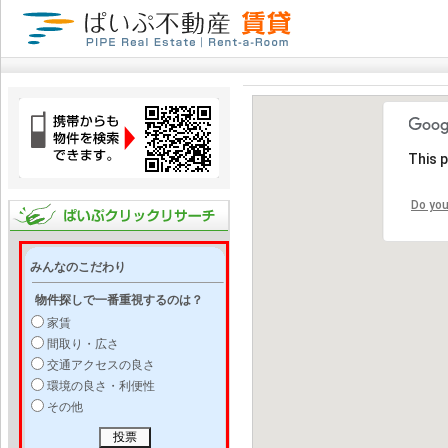
This 
Do you
みんなのこだわり
物件探しで一番重視するのは？
家賃
間取り・広さ
交通アクセスの良さ
環境の良さ・利便性
その他