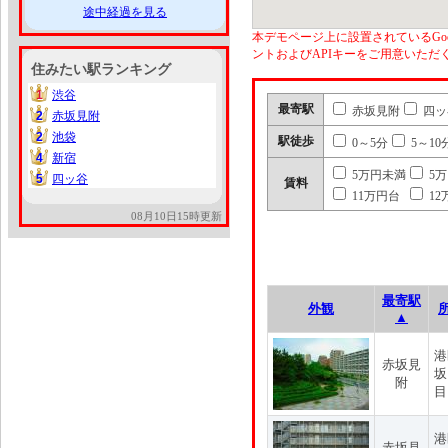
途中経過を見る
本デモページ上に設置されているGoo
ントおよびAPIキーをご用意いた
住みたい駅ランキング
1
渋谷
1
最寄駅
赤坂見附
四ッ
2
赤坂見附
2
2
池袋
2
駅徒歩
0～5分
5～10
4
新宿
4
5万円未満
5
5
四ッ谷
5
賃料
11万円台
12
08月10日15時更新
最寄駅
外観
▲
港
赤坂見
坂
附
目
港
赤坂見