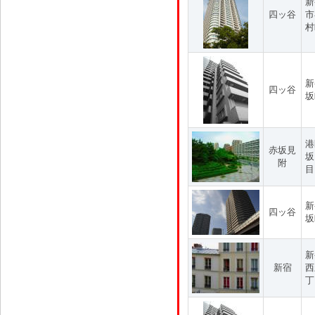
新
四ッ谷
市
村
新
四ッ谷
坂
港
赤坂見
坂
附
目
新
四ッ谷
坂
新
新宿
西
丁