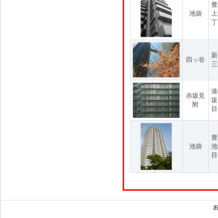
豊
池袋
上
丁
新
四ッ谷
三
港
赤坂見
坂
附
目
豊
池袋
池
目