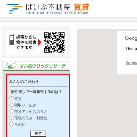
This 
Do you
みんなのこだわり
物件探しで一番重視するのは？
家賃
間取り・広さ
交通アクセスの良さ
環境の良さ・利便性
その他