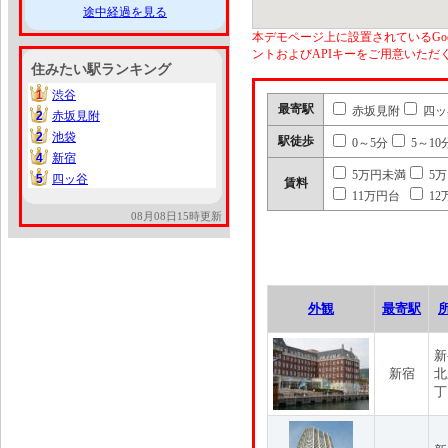
途中経過を見る
本デモページ上に設置されているGoo
ントおよびAPIキーをご用意いた
住みたい駅ランキング
1
渋谷
1
最寄駅
赤坂見附
四ッ
2
赤坂見附
2
2
池袋
2
駅徒歩
0～5分
5～10
4
新宿
4
5万円未満
5
5
四ッ谷
5
賃料
11万円台
12
08月08日15時更新
外観
最寄駅
新
新宿
北
丁