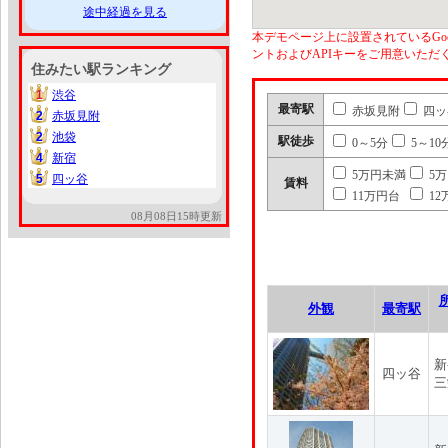
途中経過を見る
本デモページ上に設置されているGoo
ントおよびAPIキーをご用意いた
住みたい駅ランキング
1
渋谷
1
最寄駅
赤坂見附
四ッ
2
赤坂見附
2
2
池袋
2
駅徒歩
0～5分
5～10
4
新宿
4
5万円未満
5
5
四ッ谷
5
賃料
11万円台
12
08月08日15時更新
外観
最寄駅
新
四ッ谷
三