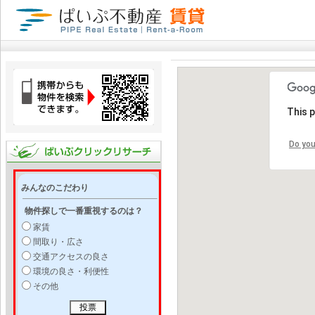
This 
Do you
みんなのこだわり
物件探しで一番重視するのは？
家賃
間取り・広さ
交通アクセスの良さ
環境の良さ・利便性
その他