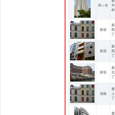
新
四ッ谷
市
村
新
新宿
西
丁
新
新宿
西
丁
新
新宿
北
丁
豊
池袋
上
丁
豊