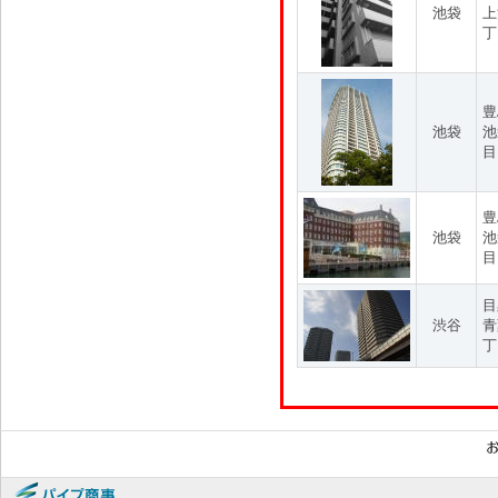
池袋
上
丁
豊
池袋
池
目
豊
池袋
池
目
目
渋谷
青
丁