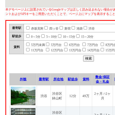
本デモページ上に設置されているGoogleマップは正しく読み込まれない場合があ
ントおよびAPIキーをご用意いただくことで、ページ上にマップを表示するこ
最寄駅
赤坂見附
四ッ谷
新宿
池袋
渋谷
駅徒歩
0～5分
5～10分
10～15分
15～20分
5万円未満
5万円台
6万円台
7万円台
8万円
賃料
11万円台
12万円台
13万円台
14万円台
15万
敷金/保証
外観
最寄駅
所在地
駅徒歩
賃料
金・礼金
渋谷区
2ヶ月 /-2ヶ
渋谷
12分
49万
鉢山町
月
渋谷区
2ヶ月 /-1ヶ