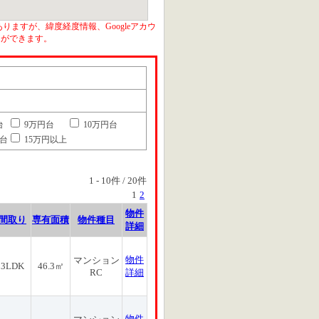
りますが、緯度経度情報、Googleアカウ
とができます。
台
9万円台
10万円台
円台
15万円以上
1
-
10
件 /
20
件
1
2
物件
間取り
専有面積
物件種目
詳細
物件
マンション
3LDK
46.3㎡
RC
詳細
物件