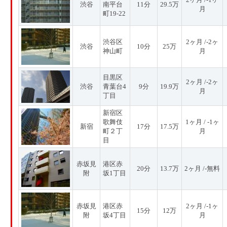
渋谷
南平台
11分
29.5万
月
町19-22
渋谷区
2ヶ月 /-2ヶ
渋谷
10分
25万
神山町
月
目黒区
2ヶ月 /-2ヶ
渋谷
青葉台4
9分
19.9万
月
丁目
新宿区
歌舞伎
1ヶ月 / -1ヶ
新宿
17分
17.5万
町２丁
月
目
赤坂見
港区赤
20分
13.7万
2ヶ月 /-無料
附
坂1丁目
赤坂見
港区赤
2ヶ月 /-1ヶ
15分
12万
附
坂4丁目
月