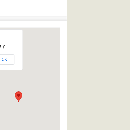
ly.
OK