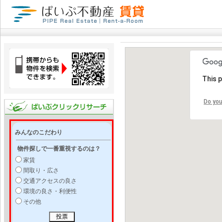
This 
Do you
みんなのこだわり
物件探しで一番重視するのは？
家賃
間取り・広さ
交通アクセスの良さ
環境の良さ・利便性
その他