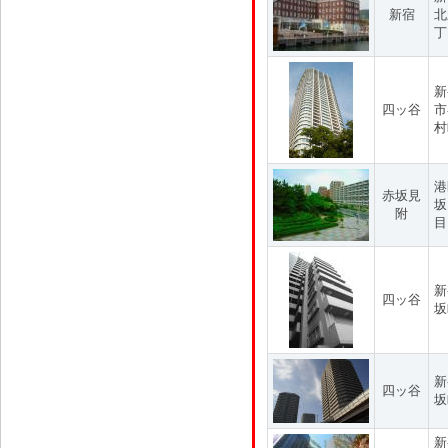
新宿
北
丁
新
四ッ谷
市
村
港
赤坂見
坂
附
目
新
四ッ谷
坂
新
四ッ谷
坂
新