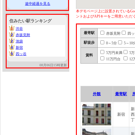
途中経過を見る
本デモページ上に設置されているGoo
ントおよびAPIキーをご用意いた
住みたい駅ランキング
1
渋谷
1
最寄駅
赤坂見附
四ッ
2
赤坂見附
2
2
池袋
2
駅徒歩
0～5分
5～10
4
新宿
4
5万円未満
5
5
四ッ谷
5
賃料
11万円台
12
08月06日15時更新
外観
最寄駅
新
新宿
西
丁
新