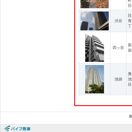
町
目
目
渋谷
青
丁
新
四ッ谷
坂
豊
池袋
池
目