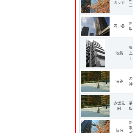
四ッ谷
三
新
四ッ谷
坂
豊
池袋
上
丁
渋
渋谷
神
赤坂見
港
附
坂
新
歌
新宿