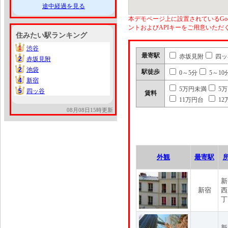
途中経過を見る
本デモページ上に設置されているGoo
ントおよびAPIキーをご用意いた
住みたい駅ランキング
1
渋谷
1
最寄駅
赤坂見附
四ッ
2
赤坂見附
2
2
池袋
2
駅徒歩
0～5分
5～10
4
新宿
4
5万円未満
5
5
四ッ谷
5
賃料
11万円台
12
08月08日15時更新
外観
最寄駅
新
新宿
西
丁
新