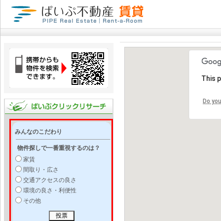
This 
Do you
みんなのこだわり
物件探しで一番重視するのは？
家賃
間取り・広さ
交通アクセスの良さ
環境の良さ・利便性
その他