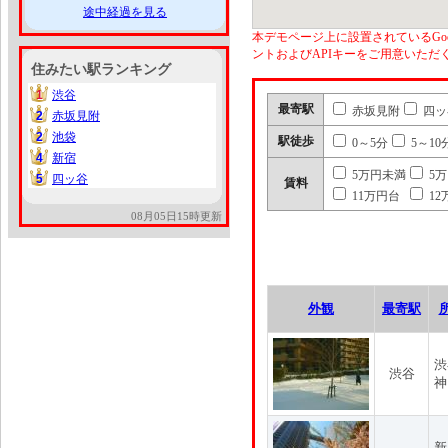
途中経過を見る
本デモページ上に設置されているGoo
ントおよびAPIキーをご用意いた
住みたい駅ランキング
1
渋谷
1
最寄駅
赤坂見附
四ッ
2
赤坂見附
2
2
池袋
2
駅徒歩
0～5分
5～10
4
新宿
4
5万円未満
5
5
四ッ谷
5
賃料
11万円台
12
08月05日15時更新
外観
最寄駅
渋
渋谷
神
新