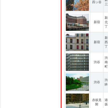
四ッ谷
三
新
新宿
北
丁
新
新宿
西
丁
渋
渋谷
南
町
渋
渋谷
鉢
赤坂見
港
附
坂