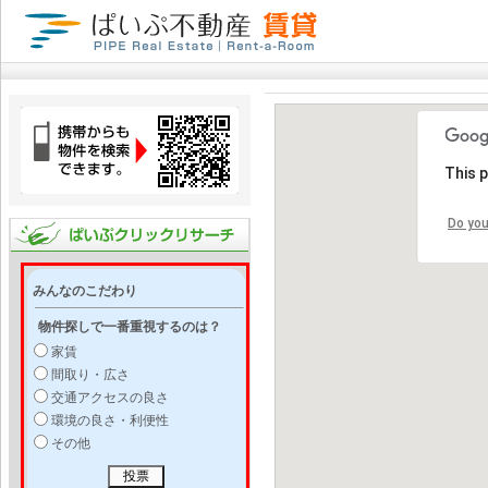
This 
Do you
みんなのこだわり
物件探しで一番重視するのは？
家賃
間取り・広さ
交通アクセスの良さ
環境の良さ・利便性
その他