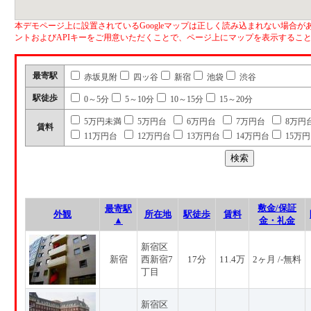
本デモページ上に設置されているGoogleマップは正しく読み込まれない場合があ
ントおよびAPIキーをご用意いただくことで、ページ上にマップを表示するこ
最寄駅
赤坂見附
四ッ谷
新宿
池袋
渋谷
駅徒歩
0～5分
5～10分
10～15分
15～20分
5万円未満
5万円台
6万円台
7万円台
8万円
賃料
11万円台
12万円台
13万円台
14万円台
15万
敷金/保証
最寄駅
外観
所在地
駅徒歩
賃料
▲
金・礼金
新宿区
新宿
西新宿7
17分
11.4万
2ヶ月 /-無料
丁目
新宿区