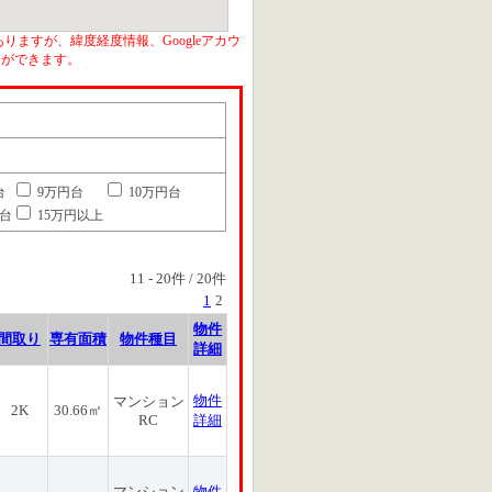
りますが、緯度経度情報、Googleアカウ
とができます。
台
9万円台
10万円台
円台
15万円以上
11
-
20
件 /
20
件
1
2
物件
間取り
専有面積
物件種目
詳細
物件
マンション
2K
30.66㎡
RC
詳細
マンション
物件