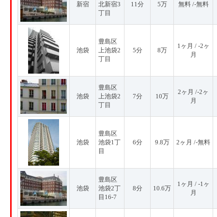
新宿
北新宿3
11分
5万
無料 /-無料
丁目
豊島区
1ヶ月 / -2ヶ
池袋
上池袋2
5分
8万
月
丁目
豊島区
2ヶ月 /-2ヶ
池袋
上池袋2
7分
10万
月
丁目
豊島区
池袋
池袋1丁
6分
9.8万
2ヶ月 /-無料
目
豊島区
1ヶ月 / -1ヶ
池袋
池袋2丁
8分
10.6万
月
目16-7