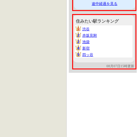
途中経過を見る
住みたい駅ランキング
1
渋谷
1
2
赤坂見附
2
2
池袋
2
4
新宿
4
5
四ッ谷
5
08月07日15時更新