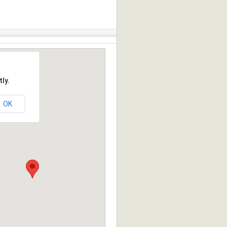
ly.
OK