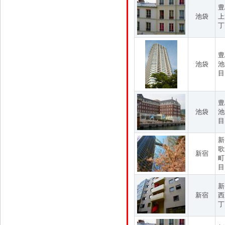
豊
池袋
上
丁
豊
池袋
池
目
豊
池袋
池
目
新
歌
新宿
町
目
新
新宿
西
丁