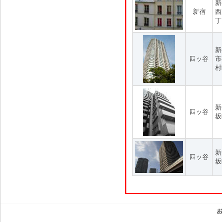
新
新宿
西
丁
新
四ッ谷
市
村
新
四ッ谷
坂
新
四ッ谷
坂