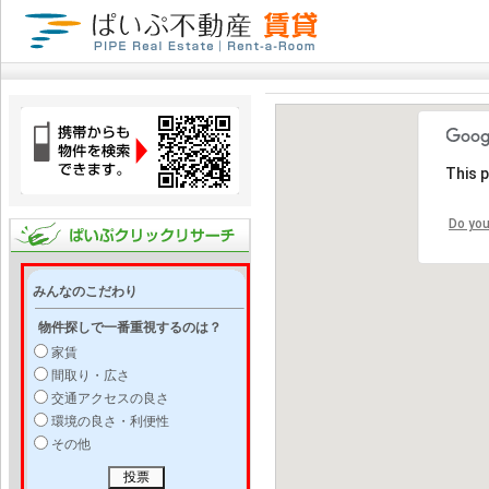
This 
Do you
みんなのこだわり
物件探しで一番重視するのは？
家賃
間取り・広さ
交通アクセスの良さ
環境の良さ・利便性
その他