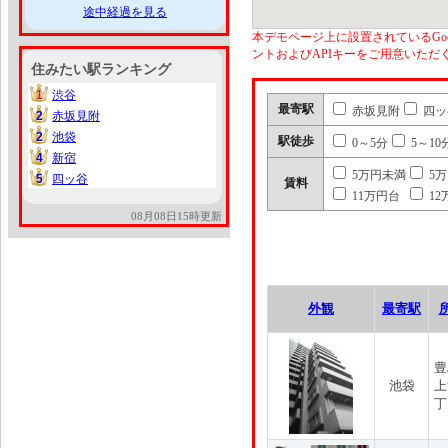
途中経過を見る
本デモページ上に設置されているGoo
ントおよびAPIキーをご用意いた
住みたい駅ランキング
1
渋谷
1
最寄駅
赤坂見附
四ッ
2
赤坂見附
2
2
池袋
2
駅徒歩
0～5分
5～10
4
新宿
4
5万円未満
5
5
四ッ谷
5
賃料
11万円台
12
08月08日15時更新
外観
最寄駅
豊
池袋
上
丁