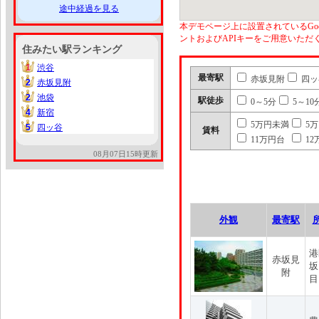
途中経過を見る
本デモページ上に設置されているGoo
ントおよびAPIキーをご用意いた
住みたい駅ランキング
1
渋谷
1
最寄駅
赤坂見附
四ッ
2
赤坂見附
2
2
池袋
2
駅徒歩
0～5分
5～10
4
新宿
4
5万円未満
5
5
四ッ谷
5
賃料
11万円台
12
08月07日15時更新
外観
最寄駅
港
赤坂見
坂
附
目