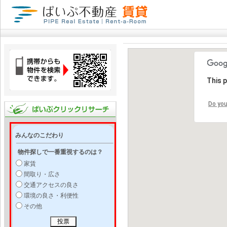
This 
Do you
みんなのこだわり
物件探しで一番重視するのは？
家賃
間取り・広さ
交通アクセスの良さ
環境の良さ・利便性
その他