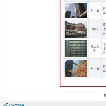
新
四ッ谷
坂
豊
池袋
池
目
港
赤坂見
坂
附
目
新
四ッ谷
三