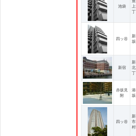
豊
池袋
上
丁
新
四ッ谷
坂
新
新宿
北
丁
赤坂見
港
附
坂
新
四ッ谷
市
村