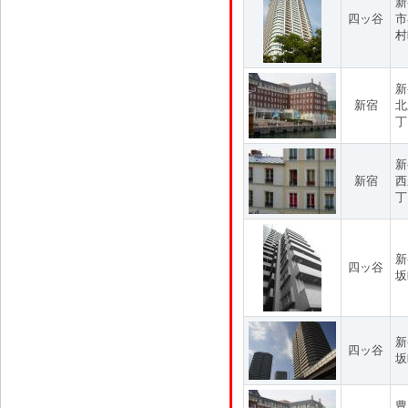
新
四ッ谷
市
村
新
新宿
北
丁
新
新宿
西
丁
新
四ッ谷
坂
新
四ッ谷
坂
豊