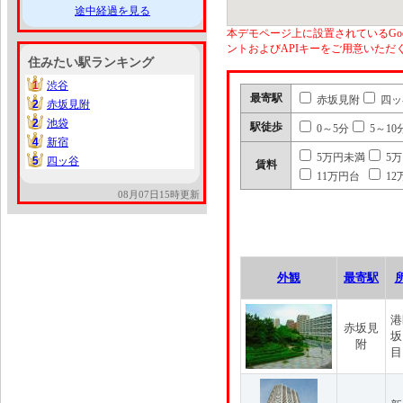
途中経過を見る
本デモページ上に設置されているGoo
ントおよびAPIキーをご用意いた
住みたい駅ランキング
1
渋谷
1
最寄駅
赤坂見附
四ッ
2
赤坂見附
2
2
池袋
2
駅徒歩
0～5分
5～10
4
新宿
4
5万円未満
5
5
四ッ谷
5
賃料
11万円台
12
08月07日15時更新
外観
最寄駅
港
赤坂見
坂
附
目