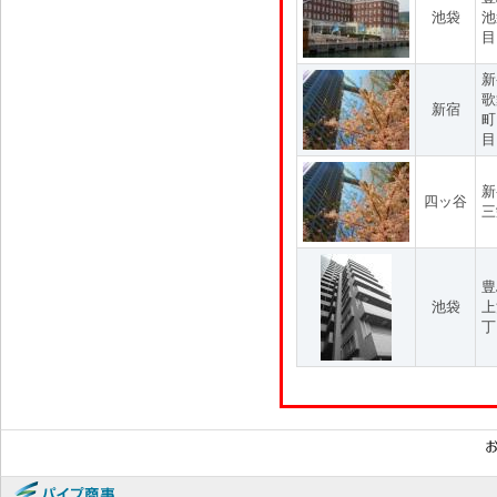
池袋
池
目
新
歌
新宿
町
目
新
四ッ谷
三
豊
池袋
上
丁