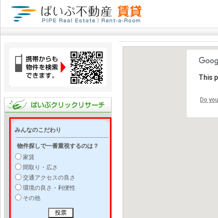
This 
Do you
みんなのこだわり
物件探しで一番重視するのは？
家賃
間取り・広さ
交通アクセスの良さ
環境の良さ・利便性
その他