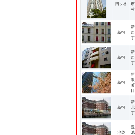
四ッ谷
市
村
新
新宿
西
丁
新
新宿
西
丁
新
歌
新宿
町
目
新
新宿
北
丁
豊
池袋
池