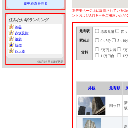
途中経過を見る
本デモページ上に設置されているGoo
ントおよびAPIキーをご用意いた
住みたい駅ランキング
1
渋谷
1
最寄駅
赤坂見附
四ッ
2
赤坂見附
2
2
池袋
2
駅徒歩
0～5分
5～10
4
新宿
4
5万円未満
5
5
四ッ谷
5
賃料
11万円台
12
08月06日15時更新
外観
最寄駅
新
四ッ谷
坂
新