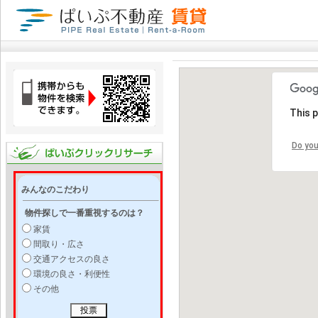
This 
Do you
みんなのこだわり
物件探しで一番重視するのは？
家賃
間取り・広さ
交通アクセスの良さ
環境の良さ・利便性
その他