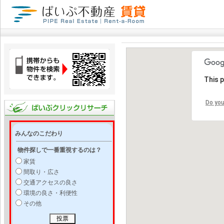
This 
Do you
みんなのこだわり
物件探しで一番重視するのは？
家賃
間取り・広さ
交通アクセスの良さ
環境の良さ・利便性
その他