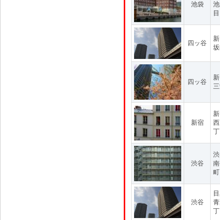
池袋
池
目
新
四ッ谷
坂
新
四ッ谷
三
新
新宿
西
丁
渋
渋谷
南
町
目
渋谷
青
丁