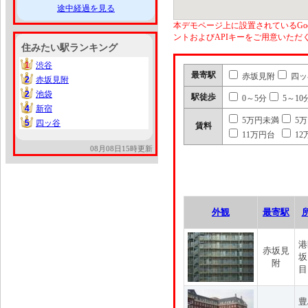
途中経過を見る
本デモページ上に設置されているGoo
ントおよびAPIキーをご用意いた
住みたい駅ランキング
1
渋谷
1
最寄駅
赤坂見附
四ッ
2
赤坂見附
2
2
池袋
2
駅徒歩
0～5分
5～10
4
新宿
4
5万円未満
5
5
四ッ谷
5
賃料
11万円台
12
08月08日15時更新
外観
最寄駅
港
赤坂見
坂
附
目
豊