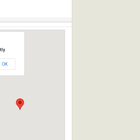
ly.
OK