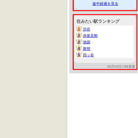
途中経過を見る
住みたい駅ランキング
1
渋谷
1
2
赤坂見附
2
2
池袋
2
4
新宿
4
5
四ッ谷
5
08月09日15時更新