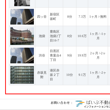
新宿区
四ッ谷
8分
7.3万
1ヶ月 /-無料
坂町
豊島区
1ヶ月 / -1ヶ
池袋
池袋2丁
8分
10.6万
月
目16-7
目黒区
2ヶ月 /-2ヶ
渋谷
青葉台4
9分
19.9万
月
丁目
港区赤
赤坂見
1ヶ月 / -2ヶ
坂２丁
10分
9.1万
附
月
目