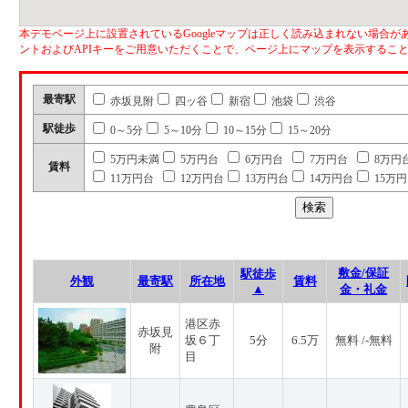
本デモページ上に設置されているGoogleマップは正しく読み込まれない場合があ
ントおよびAPIキーをご用意いただくことで、ページ上にマップを表示するこ
最寄駅
赤坂見附
四ッ谷
新宿
池袋
渋谷
駅徒歩
0～5分
5～10分
10～15分
15～20分
5万円未満
5万円台
6万円台
7万円台
8万円
賃料
11万円台
12万円台
13万円台
14万円台
15万
敷金/保証
駅徒歩
外観
最寄駅
所在地
賃料
▲
金・礼金
港区赤
赤坂見
坂６丁
5分
6.5万
無料 /-無料
附
目