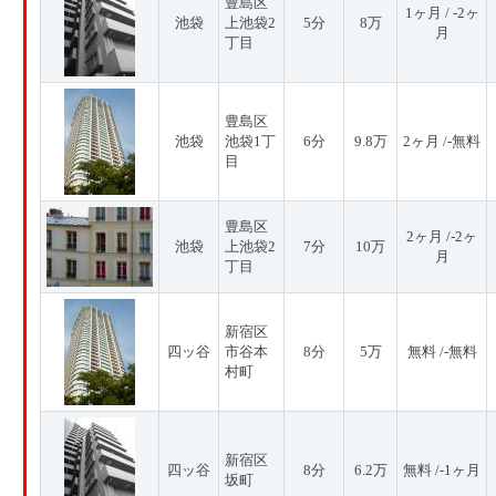
豊島区
1ヶ月 / -2ヶ
池袋
上池袋2
5分
8万
月
丁目
豊島区
池袋
池袋1丁
6分
9.8万
2ヶ月 /-無料
目
豊島区
2ヶ月 /-2ヶ
池袋
上池袋2
7分
10万
月
丁目
新宿区
四ッ谷
市谷本
8分
5万
無料 /-無料
村町
新宿区
四ッ谷
8分
6.2万
無料 /-1ヶ月
坂町