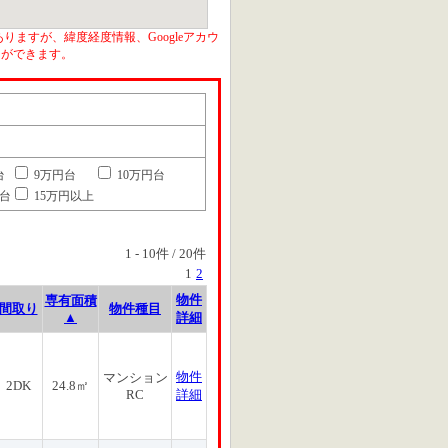
りますが、緯度経度情報、Googleアカウ
とができます。
台
9万円台
10万円台
円台
15万円以上
1
-
10
件 /
20
件
1
2
物件
専有面積
間取り
物件種目
▲
詳細
物件
マンション
2DK
24.8㎡
RC
詳細