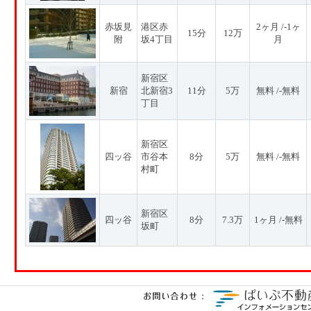
赤坂見
港区赤
2ヶ月 /-1ヶ
15分
12万
附
坂4丁目
月
新宿区
新宿
北新宿3
11分
5万
無料 /-無料
丁目
新宿区
四ッ谷
市谷本
8分
5万
無料 /-無料
村町
新宿区
四ッ谷
8分
7.3万
1ヶ月 /-無料
坂町