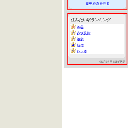
途中経過を見る
住みたい駅ランキング
1
渋谷
1
2
赤坂見附
2
2
池袋
2
4
新宿
4
5
四ッ谷
5
08月05日15時更新