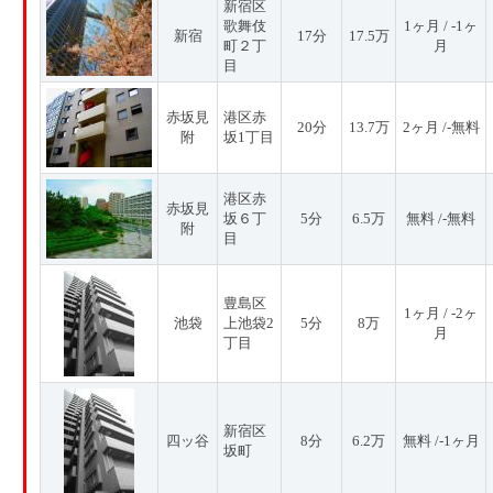
新宿区
歌舞伎
1ヶ月 / -1ヶ
新宿
17分
17.5万
町２丁
月
目
赤坂見
港区赤
20分
13.7万
2ヶ月 /-無料
附
坂1丁目
港区赤
赤坂見
坂６丁
5分
6.5万
無料 /-無料
附
目
豊島区
1ヶ月 / -2ヶ
池袋
上池袋2
5分
8万
月
丁目
新宿区
四ッ谷
8分
6.2万
無料 /-1ヶ月
坂町