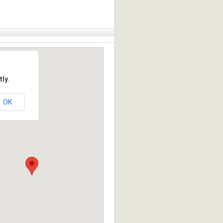
ly.
OK