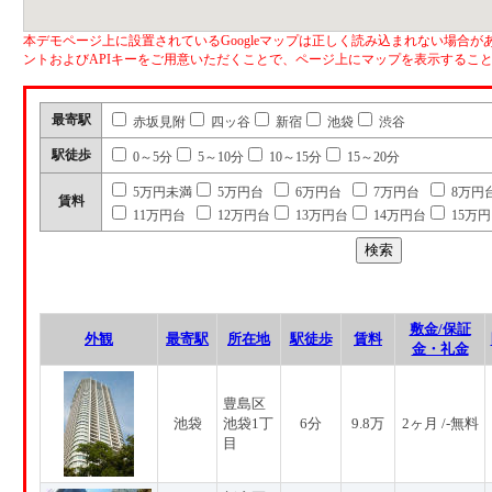
本デモページ上に設置されているGoogleマップは正しく読み込まれない場合があ
ントおよびAPIキーをご用意いただくことで、ページ上にマップを表示するこ
最寄駅
赤坂見附
四ッ谷
新宿
池袋
渋谷
駅徒歩
0～5分
5～10分
10～15分
15～20分
5万円未満
5万円台
6万円台
7万円台
8万円
賃料
11万円台
12万円台
13万円台
14万円台
15万
敷金/保証
外観
最寄駅
所在地
駅徒歩
賃料
金・礼金
豊島区
池袋
池袋1丁
6分
9.8万
2ヶ月 /-無料
目