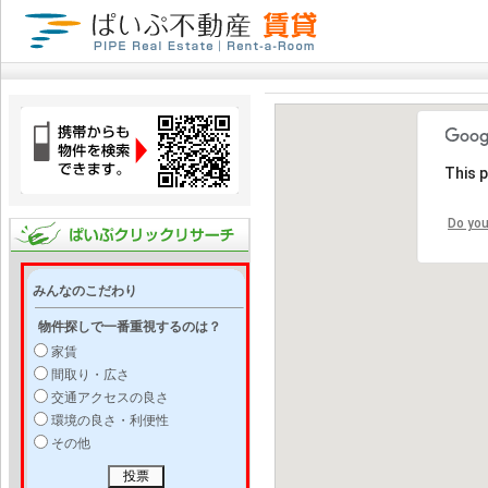
This 
Do you
みんなのこだわり
物件探しで一番重視するのは？
家賃
間取り・広さ
交通アクセスの良さ
環境の良さ・利便性
その他