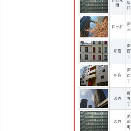
坂
附
目
新
四ッ谷
三
新
新宿
西
丁
新
新宿
西
丁
目
渋谷
青
丁
渋
渋谷
南
町