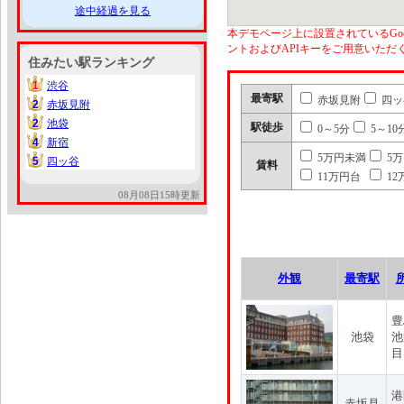
途中経過を見る
本デモページ上に設置されているGoo
ントおよびAPIキーをご用意いた
住みたい駅ランキング
1
渋谷
1
最寄駅
赤坂見附
四ッ
2
赤坂見附
2
2
池袋
2
駅徒歩
0～5分
5～10
4
新宿
4
5万円未満
5
5
四ッ谷
5
賃料
11万円台
12
08月08日15時更新
外観
最寄駅
豊
池袋
池
目
港
赤坂見