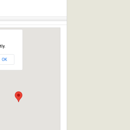
ly.
OK