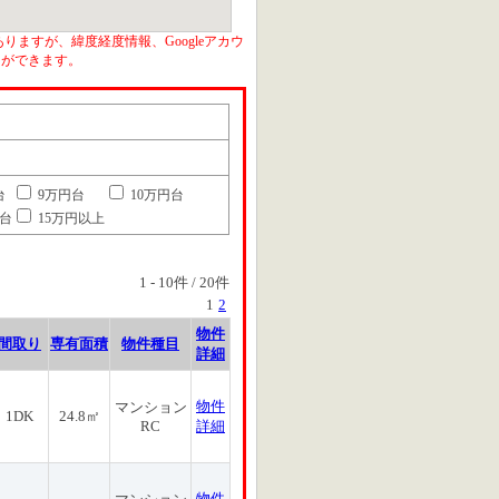
りますが、緯度経度情報、Googleアカウ
とができます。
台
9万円台
10万円台
円台
15万円以上
1
-
10
件 /
20
件
1
2
物件
間取り
専有面積
物件種目
詳細
物件
マンション
1DK
24.8㎡
RC
詳細
物件