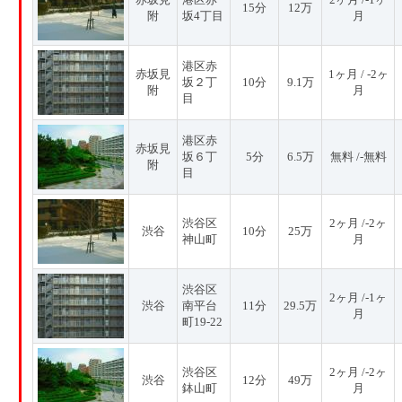
15分
12万
附
坂4丁目
月
港区赤
赤坂見
1ヶ月 / -2ヶ
坂２丁
10分
9.1万
附
月
目
港区赤
赤坂見
坂６丁
5分
6.5万
無料 /-無料
附
目
渋谷区
2ヶ月 /-2ヶ
渋谷
10分
25万
神山町
月
渋谷区
2ヶ月 /-1ヶ
渋谷
南平台
11分
29.5万
月
町19-22
渋谷区
2ヶ月 /-2ヶ
渋谷
12分
49万
鉢山町
月