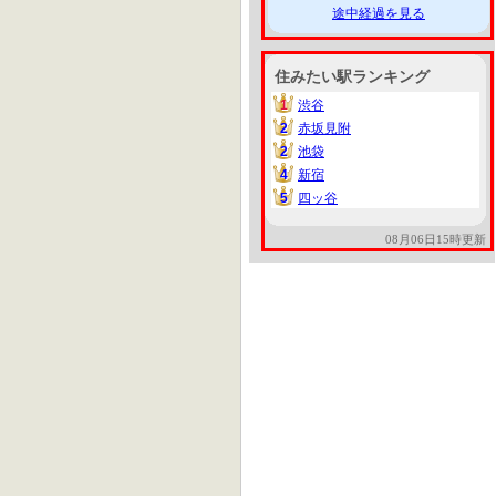
途中経過を見る
住みたい駅ランキング
1
渋谷
1
2
赤坂見附
2
2
池袋
2
4
新宿
4
5
四ッ谷
5
08月06日15時更新