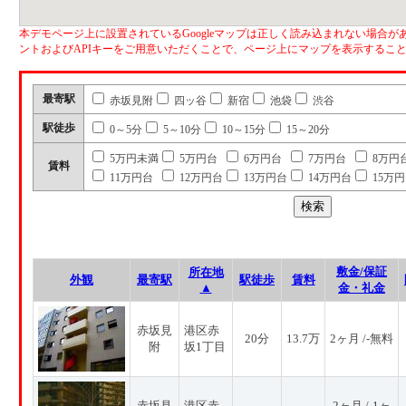
本デモページ上に設置されているGoogleマップは正しく読み込まれない場合があ
ントおよびAPIキーをご用意いただくことで、ページ上にマップを表示するこ
最寄駅
赤坂見附
四ッ谷
新宿
池袋
渋谷
駅徒歩
0～5分
5～10分
10～15分
15～20分
5万円未満
5万円台
6万円台
7万円台
8万円
賃料
11万円台
12万円台
13万円台
14万円台
15万
敷金/保証
所在地
外観
最寄駅
駅徒歩
賃料
▲
金・礼金
赤坂見
港区赤
20分
13.7万
2ヶ月 /-無料
附
坂1丁目
赤坂見
港区赤
2ヶ月 /-1ヶ