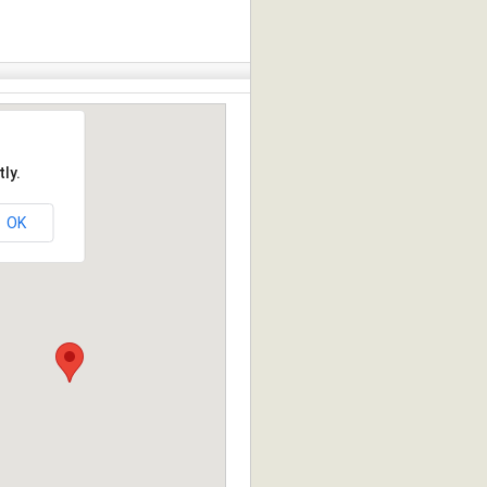
ly.
OK