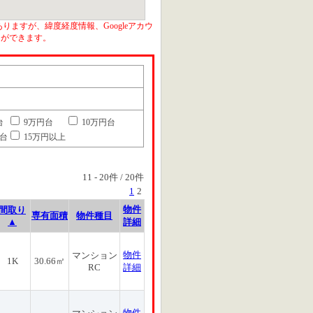
りますが、緯度経度情報、Googleアカウ
とができます。
台
9万円台
10万円台
円台
15万円以上
11
-
20
件 /
20
件
1
2
物件
間取り
専有面積
物件種目
▲
詳細
物件
マンション
1K
30.66㎡
RC
詳細
物件