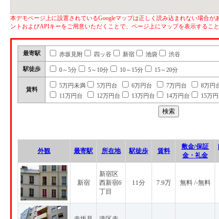
本デモページ上に設置されているGoogleマップは正しく読み込まれない場合があ
ントおよびAPIキーをご用意いただくことで、ページ上にマップを表示するこ
最寄駅
赤坂見附
四ッ谷
新宿
池袋
渋谷
駅徒歩
0～5分
5～10分
10～15分
15～20分
5万円未満
5万円台
6万円台
7万円台
8万円
賃料
11万円台
12万円台
13万円台
14万円台
15万
敷金/保証
外観
最寄駅
所在地
駅徒歩
賃料
金・礼金
新宿区
新宿
西新宿6
11分
7.9万
無料 /-無料
丁目
赤坂見
港区赤