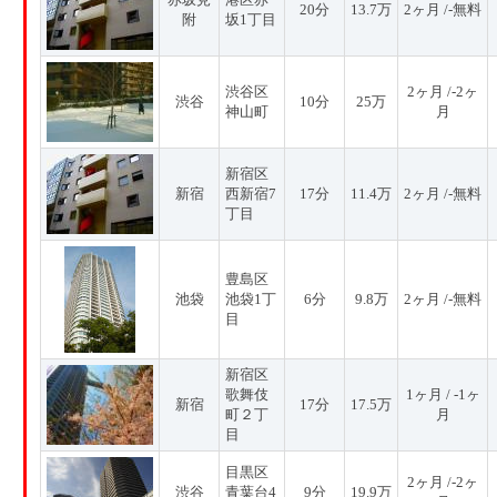
20分
13.7万
2ヶ月 /-無料
附
坂1丁目
渋谷区
2ヶ月 /-2ヶ
渋谷
10分
25万
神山町
月
新宿区
新宿
西新宿7
17分
11.4万
2ヶ月 /-無料
丁目
豊島区
池袋
池袋1丁
6分
9.8万
2ヶ月 /-無料
目
新宿区
歌舞伎
1ヶ月 / -1ヶ
新宿
17分
17.5万
町２丁
月
目
目黒区
2ヶ月 /-2ヶ
渋谷
青葉台4
9分
19.9万