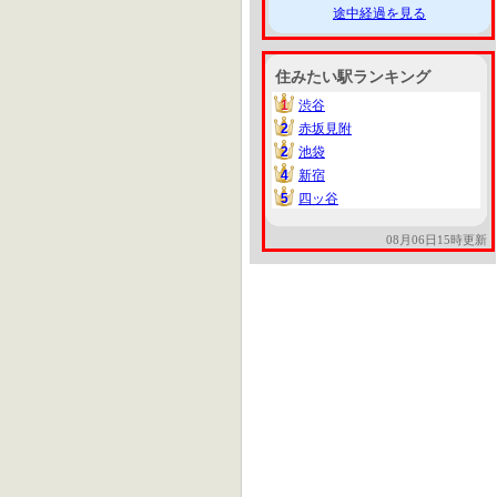
途中経過を見る
住みたい駅ランキング
1
渋谷
1
2
赤坂見附
2
2
池袋
2
4
新宿
4
5
四ッ谷
5
08月06日15時更新