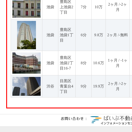
豊島区
2ヶ月 /-2ヶ
池袋
上池袋2
7分
10万
月
丁目
豊島区
池袋
池袋1丁
6分
9.8万
2ヶ月 /-無料
目
豊島区
1ヶ月 / -1ヶ
池袋
池袋2丁
8分
10.6万
月
目16-7
目黒区
2ヶ月 /-2ヶ
渋谷
青葉台4
9分
19.9万
月
丁目