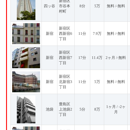
新宿区
四ッ谷
市谷本
8分
5万
無料 /-無料
村町
新宿区
新宿
西新宿6
11分
7.9万
無料 /-無料
丁目
新宿区
新宿
西新宿7
17分
11.4万
2ヶ月 /-無料
丁目
新宿区
新宿
北新宿3
11分
5万
無料 /-無料
丁目
豊島区
1ヶ月 / -2ヶ
池袋
上池袋2
5分
8万
月
丁目