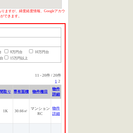
りますが、緯度経度情報、Googleアカウ
とができます。
台
9万円台
10万円台
円台
15万円以上
11
-
20
件 /
20
件
1
2
物件
間取り
専有面積
物件種目
詳細
物件
マンション
1K
30.66㎡
RC
詳細