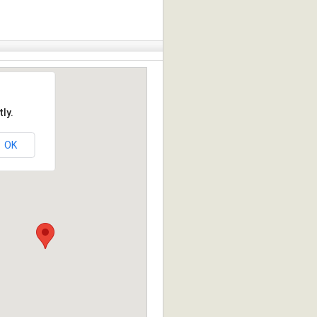
ly.
OK