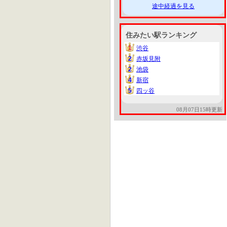
途中経過を見る
住みたい駅ランキング
1
渋谷
1
2
赤坂見附
2
2
池袋
2
4
新宿
4
5
四ッ谷
5
08月07日15時更新