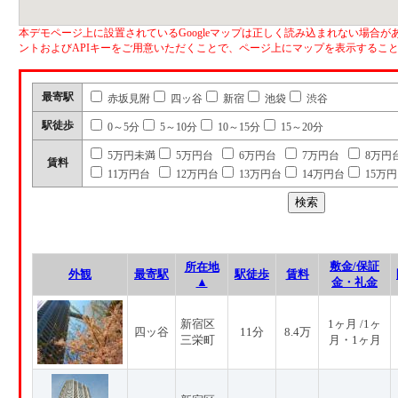
本デモページ上に設置されているGoogleマップは正しく読み込まれない場合があ
ントおよびAPIキーをご用意いただくことで、ページ上にマップを表示するこ
最寄駅
赤坂見附
四ッ谷
新宿
池袋
渋谷
駅徒歩
0～5分
5～10分
10～15分
15～20分
5万円未満
5万円台
6万円台
7万円台
8万円
賃料
11万円台
12万円台
13万円台
14万円台
15万
敷金/保証
所在地
外観
最寄駅
駅徒歩
賃料
▲
金・礼金
新宿区
1ヶ月 /1ヶ
四ッ谷
11分
8.4万
三栄町
月・1ヶ月