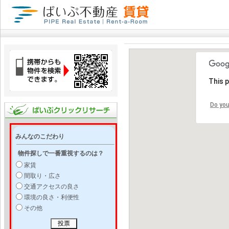
This 
Do you
みんなのこだわり
物件探しで一番重視するのは？
家賃
間取り・広さ
交通アクセスの良さ
環境の良さ・利便性
その他