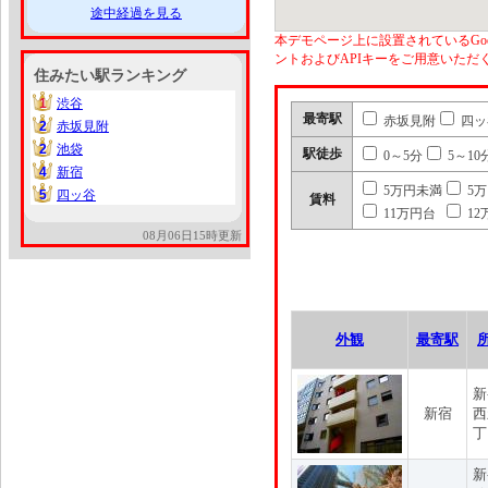
途中経過を見る
本デモページ上に設置されているGoo
ントおよびAPIキーをご用意いた
住みたい駅ランキング
1
渋谷
1
最寄駅
赤坂見附
四ッ
2
赤坂見附
2
2
池袋
2
駅徒歩
0～5分
5～10
4
新宿
4
5万円未満
5
5
四ッ谷
5
賃料
11万円台
12
08月06日15時更新
外観
最寄駅
新
新宿
西
丁
新