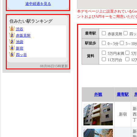
途中経過を見る
本デモページ上に設置されているGoo
ントおよびAPIキーをご用意いた
住みたい駅ランキング
1
渋谷
1
最寄駅
赤坂見附
四ッ
2
赤坂見附
2
2
池袋
2
駅徒歩
0～5分
5～10
4
新宿
4
5万円未満
5
5
四ッ谷
5
賃料
11万円台
12
08月06日15時更新
外観
最寄駅
新
新宿
西
丁
新
歌