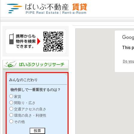
This 
Do you
みんなのこだわり
物件探しで一番重視するのは？
家賃
間取り・広さ
交通アクセスの良さ
環境の良さ・利便性
その他