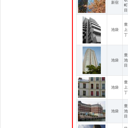
新宿
町
目
豊
池袋
上
丁
豊
池袋
池
目
豊
池袋
上
丁
豊
池袋
池
目