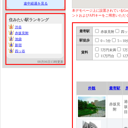
途中経過を見る
本デモページ上に設置されているGoo
ントおよびAPIキーをご用意いた
住みたい駅ランキング
1
渋谷
1
最寄駅
赤坂見附
四ッ
2
赤坂見附
2
2
池袋
2
駅徒歩
0～5分
5～10
4
新宿
4
5万円未満
5
5
四ッ谷
5
賃料
11万円台
12
08月06日15時更新
外観
最寄駅
港
赤坂見
坂
附
目