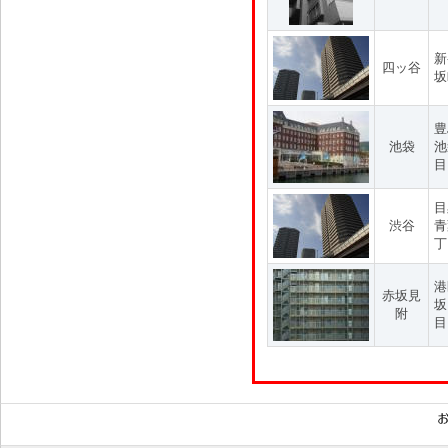
新
四ッ谷
坂
豊
池袋
池
目
目
渋谷
青
丁
港
赤坂見
坂
附
目