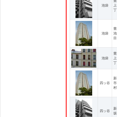
豊
池袋
上
丁
豊
池袋
池
目
豊
池袋
上
丁
新
四ッ谷
市
村
新
四ッ谷
坂