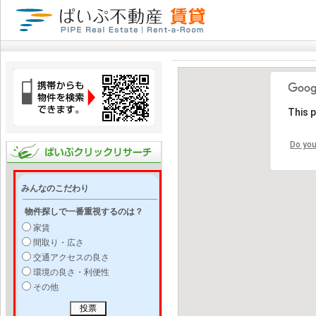
This 
Do you
みんなのこだわり
物件探しで一番重視するのは？
家賃
間取り・広さ
交通アクセスの良さ
環境の良さ・利便性
その他