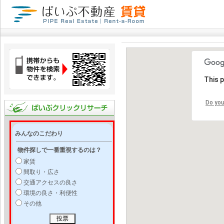
This 
Do you
みんなのこだわり
物件探しで一番重視するのは？
家賃
間取り・広さ
交通アクセスの良さ
環境の良さ・利便性
その他