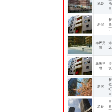
池袋
池
目
新
新宿
西
丁
赤坂見
港
附
坂
赤坂見
港
附
坂
新
歌
新宿
町
目
目
渋谷
青
丁