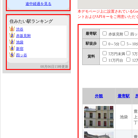
途中経過を見る
本デモページ上に設置されているGoo
ントおよびAPIキーをご用意いた
住みたい駅ランキング
1
渋谷
1
最寄駅
赤坂見附
四ッ
2
赤坂見附
2
2
池袋
2
駅徒歩
0～5分
5～10
4
新宿
4
5万円未満
5
5
四ッ谷
5
賃料
11万円台
12
08月06日15時更新
外観
最寄駅
豊
池袋
上
丁
豊