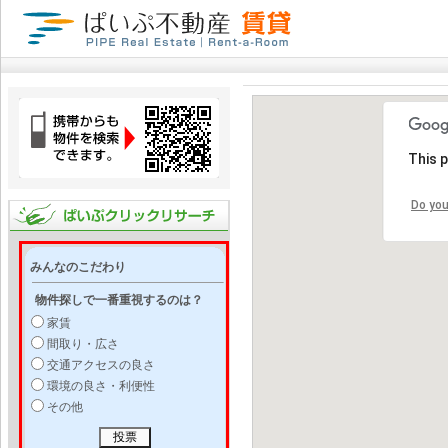
This 
Do you
みんなのこだわり
物件探しで一番重視するのは？
家賃
間取り・広さ
交通アクセスの良さ
環境の良さ・利便性
その他