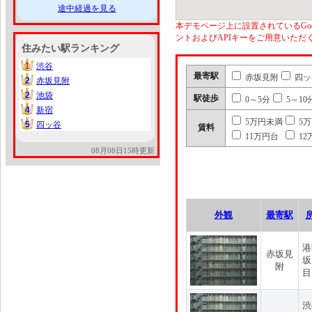
途中経過を見る
本デモページ上に設置されているGoo
ントおよびAPIキーをご用意いた
住みたい駅ランキング
1
渋谷
1
最寄駅
赤坂見附
四ッ
2
赤坂見附
2
2
池袋
2
駅徒歩
0～5分
5～10
4
新宿
4
5万円未満
5
5
四ッ谷
5
賃料
11万円台
12
08月08日15時更新
外観
最寄駅
港
赤坂見
坂
附
目
渋