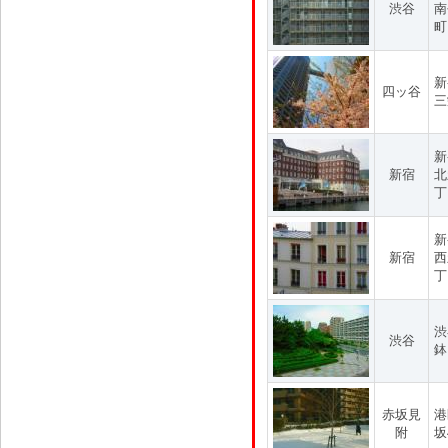
渋谷
南
町
新
四ッ谷
三
新
新宿
北
丁
新
新宿
西
丁
渋
渋谷
鉢
赤坂見
港
附
坂