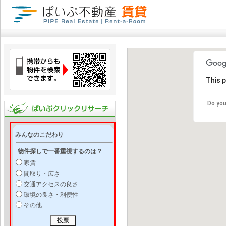
This 
Do you
みんなのこだわり
物件探しで一番重視するのは？
家賃
間取り・広さ
交通アクセスの良さ
環境の良さ・利便性
その他