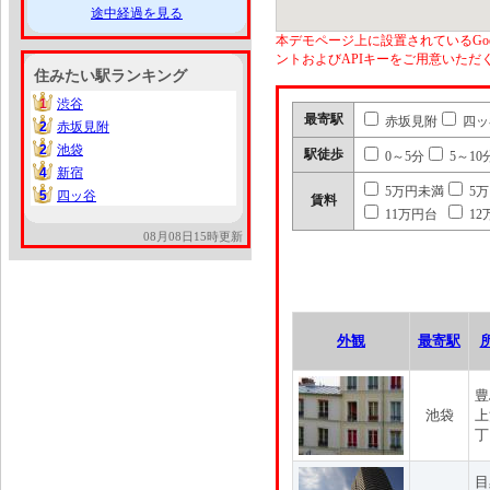
途中経過を見る
本デモページ上に設置されているGoo
ントおよびAPIキーをご用意いた
住みたい駅ランキング
1
渋谷
1
最寄駅
赤坂見附
四ッ
2
赤坂見附
2
2
池袋
2
駅徒歩
0～5分
5～10
4
新宿
4
5万円未満
5
5
四ッ谷
5
賃料
11万円台
12
08月08日15時更新
外観
最寄駅
豊
池袋
上
丁
目