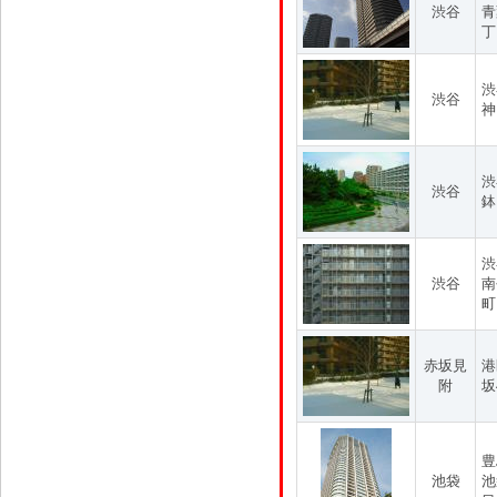
渋谷
青
丁
渋
渋谷
神
渋
渋谷
鉢
渋
渋谷
南
町
赤坂見
港
附
坂
豊
池袋
池