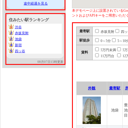
途中経過を見る
本デモページ上に設置されているGoo
ントおよびAPIキーをご用意いた
住みたい駅ランキング
1
渋谷
1
最寄駅
赤坂見附
四ッ
2
赤坂見附
2
2
池袋
2
駅徒歩
0～5分
5～10
4
新宿
4
5万円未満
5
5
四ッ谷
5
賃料
11万円台
12
08月07日15時更新
外観
最寄駅
豊
池袋
池
目