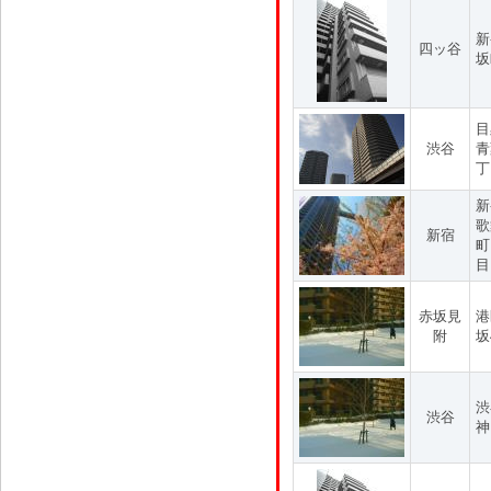
新
四ッ谷
坂
目
渋谷
青
丁
新
歌
新宿
町
目
赤坂見
港
附
坂
渋
渋谷
神