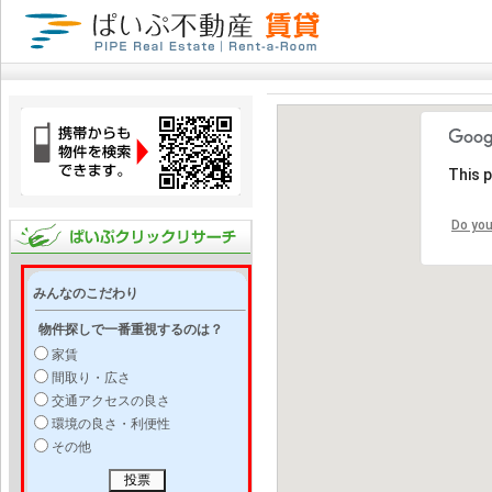
This 
Do you
みんなのこだわり
物件探しで一番重視するのは？
家賃
間取り・広さ
交通アクセスの良さ
環境の良さ・利便性
その他