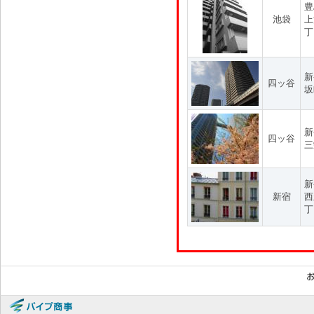
豊
池袋
上
丁
新
四ッ谷
坂
新
四ッ谷
三
新
新宿
西
丁