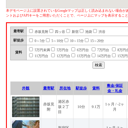
本デモページ上に設置されているGoogleマップは正しく読み込まれない場合があ
ントおよびAPIキーをご用意いただくことで、ページ上にマップを表示するこ
最寄駅
赤坂見附
四ッ谷
新宿
池袋
渋谷
駅徒歩
0～5分
5～10分
10～15分
15～20分
5万円未満
5万円台
6万円台
7万円台
8万円
賃料
11万円台
12万円台
13万円台
14万円台
15万
敷金/保証
外観
最寄駅
所在地
駅徒歩
賃料
金・礼金
港区赤
赤坂見
1ヶ月 / -2ヶ
坂２丁
10分
9.1万
附
月
目
新宿区
1ヶ月 /1ヶ