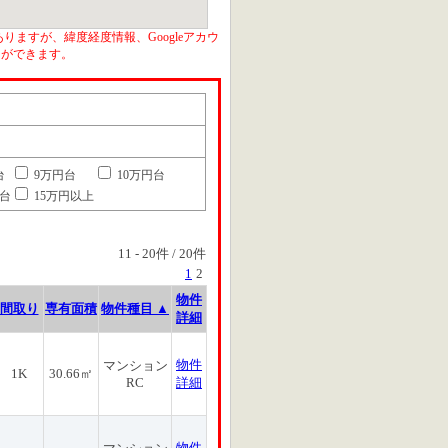
りますが、緯度経度情報、Googleアカウ
とができます。
台
9万円台
10万円台
円台
15万円以上
11
-
20
件 /
20
件
1
2
物件
間取り
専有面積
物件種目 ▲
詳細
物件
マンション
1K
30.66㎡
RC
詳細
物件