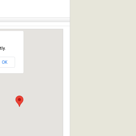
ly.
OK