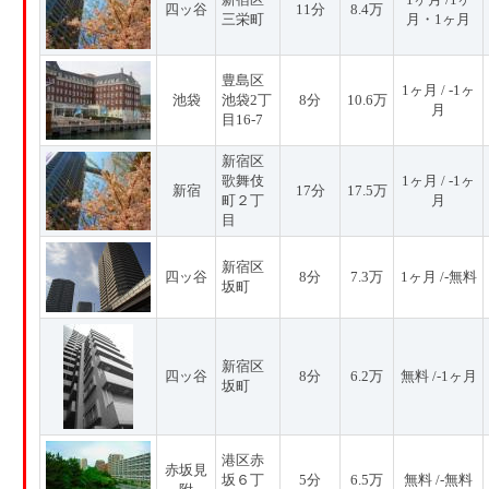
四ッ谷
11分
8.4万
三栄町
月・1ヶ月
豊島区
1ヶ月 / -1ヶ
池袋
池袋2丁
8分
10.6万
月
目16-7
新宿区
歌舞伎
1ヶ月 / -1ヶ
新宿
17分
17.5万
町２丁
月
目
新宿区
四ッ谷
8分
7.3万
1ヶ月 /-無料
坂町
新宿区
四ッ谷
8分
6.2万
無料 /-1ヶ月
坂町
港区赤
赤坂見
坂６丁
5分
6.5万
無料 /-無料