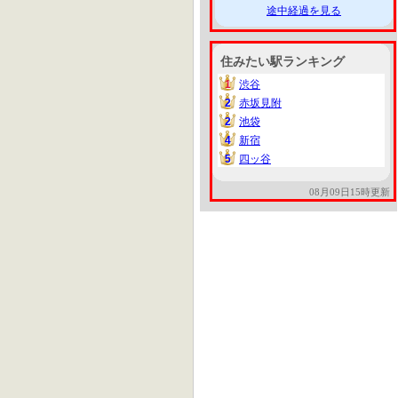
途中経過を見る
住みたい駅ランキング
1
渋谷
1
2
赤坂見附
2
2
池袋
2
4
新宿
4
5
四ッ谷
5
08月09日15時更新