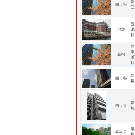
新
四ッ谷
三
豊
池袋
池
目
新
歌
新宿
町
目
新
四ッ谷
坂
新
四ッ谷
坂
港
赤坂見
坂