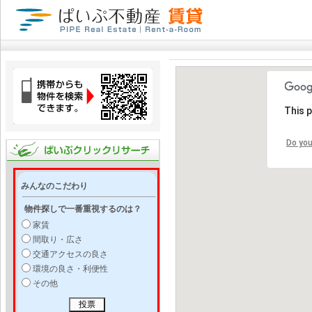
This 
Do you
みんなのこだわり
物件探しで一番重視するのは？
家賃
間取り・広さ
交通アクセスの良さ
環境の良さ・利便性
その他