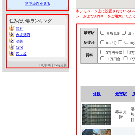
途中経過を見る
本デモページ上に設置されているGoo
ントおよびAPIキーをご用意いた
住みたい駅ランキング
1
渋谷
1
最寄駅
赤坂見附
四ッ
2
赤坂見附
2
2
池袋
2
駅徒歩
0～5分
5～10
4
新宿
4
5万円未満
5
5
四ッ谷
5
賃料
11万円台
12
08月08日15時更新
外観
最寄駅
港
赤坂見
坂
附
目