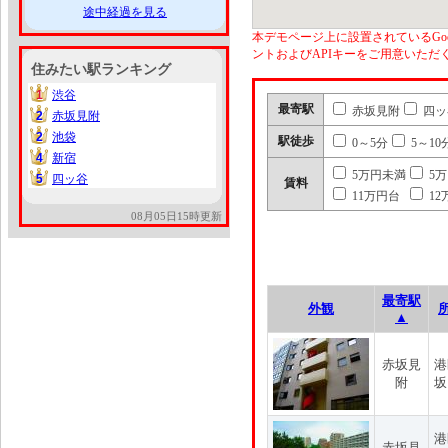
途中経過を見る
本デモページ上に設置されているGoo
ントおよびAPIキーをご用意いた
住みたい駅ランキング
1
渋谷
1
最寄駅
赤坂見附
四ッ
2
赤坂見附
2
2
池袋
2
駅徒歩
0～5分
5～10
4
新宿
4
5万円未満
5
5
四ッ谷
5
賃料
11万円台
12
08月05日15時更新
最寄駅
外観
▲
赤坂見
港
附
坂
港
赤坂見