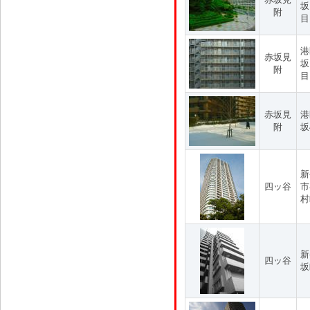
坂
附
目
港
赤坂見
坂
附
目
赤坂見
港
附
坂
新
四ッ谷
市
村
新
四ッ谷
坂