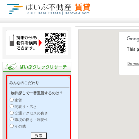
This 
Do you
みんなのこだわり
物件探しで一番重視するのは？
家賃
間取り・広さ
交通アクセスの良さ
環境の良さ・利便性
その他