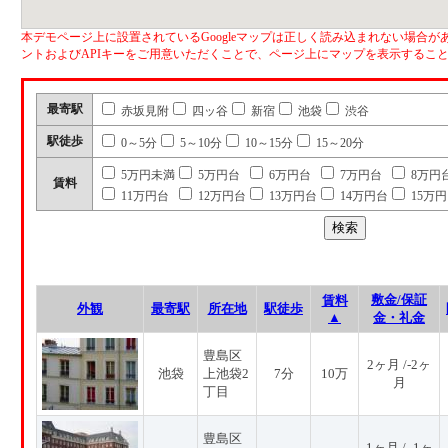
本デモページ上に設置されているGoogleマップは正しく読み込まれない場合があ
ントおよびAPIキーをご用意いただくことで、ページ上にマップを表示するこ
最寄駅
赤坂見附
四ッ谷
新宿
池袋
渋谷
駅徒歩
0～5分
5～10分
10～15分
15～20分
5万円未満
5万円台
6万円台
7万円台
8万円
賃料
11万円台
12万円台
13万円台
14万円台
15万
敷金/保証
賃料
外観
最寄駅
所在地
駅徒歩
▲
金・礼金
豊島区
2ヶ月 /-2ヶ
池袋
上池袋2
7分
10万
月
丁目
豊島区
1ヶ月 / -1ヶ