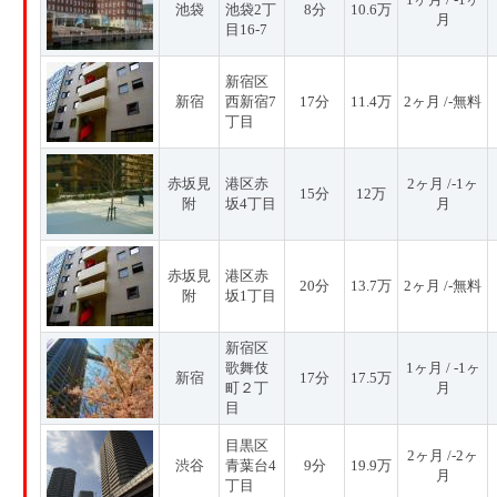
池袋
池袋2丁
8分
10.6万
月
目16-7
新宿区
新宿
西新宿7
17分
11.4万
2ヶ月 /-無料
丁目
赤坂見
港区赤
2ヶ月 /-1ヶ
15分
12万
附
坂4丁目
月
赤坂見
港区赤
20分
13.7万
2ヶ月 /-無料
附
坂1丁目
新宿区
歌舞伎
1ヶ月 / -1ヶ
新宿
17分
17.5万
町２丁
月
目
目黒区
2ヶ月 /-2ヶ
渋谷
青葉台4
9分
19.9万
月
丁目