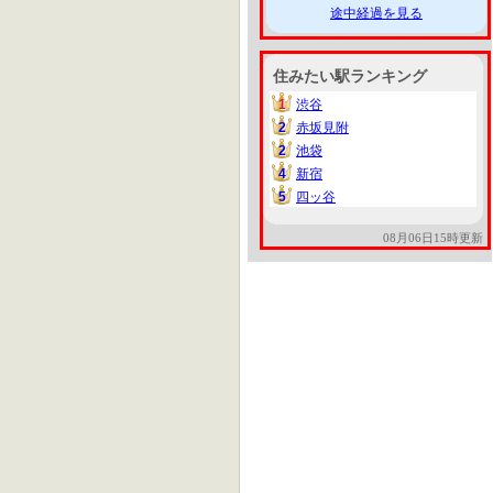
途中経過を見る
住みたい駅ランキング
1
渋谷
1
2
赤坂見附
2
2
池袋
2
4
新宿
4
5
四ッ谷
5
08月06日15時更新