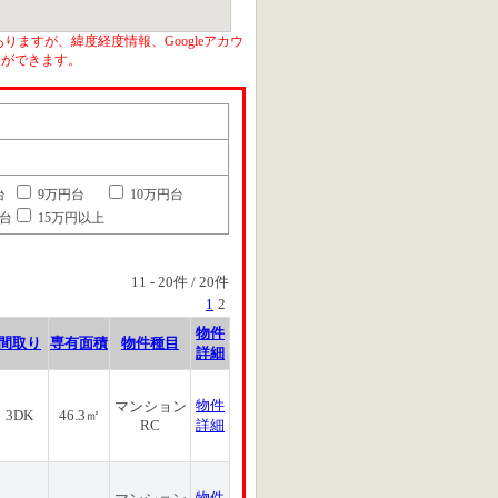
りますが、緯度経度情報、Googleアカウ
とができます。
台
9万円台
10万円台
円台
15万円以上
11
-
20
件 /
20
件
1
2
物件
間取り
専有面積
物件種目
詳細
物件
マンション
3DK
46.3㎡
RC
詳細
物件