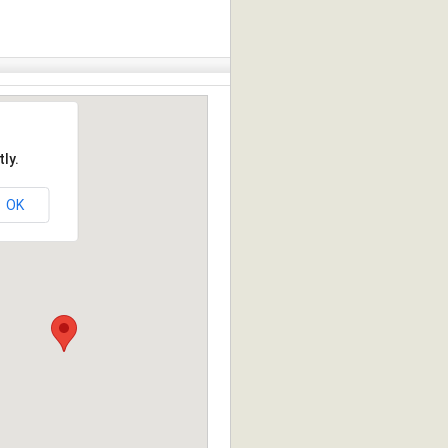
ly.
OK