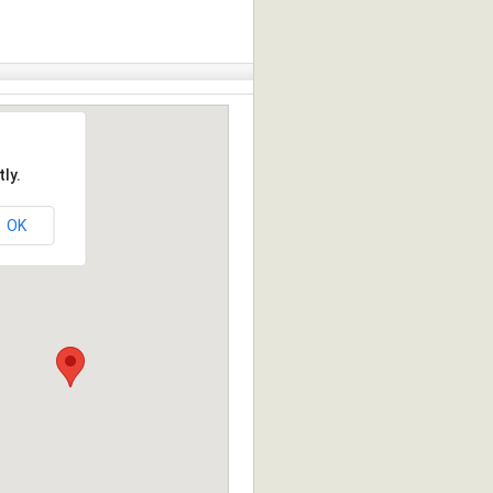
ly.
OK