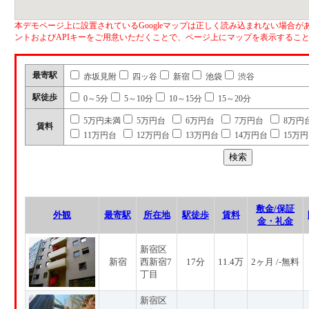
本デモページ上に設置されているGoogleマップは正しく読み込まれない場合があ
ントおよびAPIキーをご用意いただくことで、ページ上にマップを表示するこ
最寄駅
赤坂見附
四ッ谷
新宿
池袋
渋谷
駅徒歩
0～5分
5～10分
10～15分
15～20分
5万円未満
5万円台
6万円台
7万円台
8万円
賃料
11万円台
12万円台
13万円台
14万円台
15万
敷金/保証
外観
最寄駅
所在地
駅徒歩
賃料
金・礼金
新宿区
新宿
西新宿7
17分
11.4万
2ヶ月 /-無料
丁目
新宿区