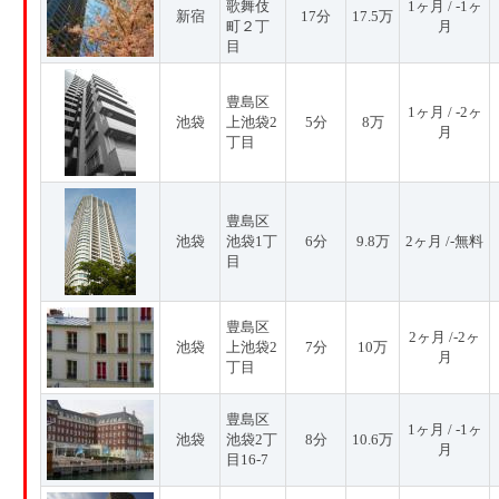
歌舞伎
1ヶ月 / -1ヶ
新宿
17分
17.5万
町２丁
月
目
豊島区
1ヶ月 / -2ヶ
池袋
上池袋2
5分
8万
月
丁目
豊島区
池袋
池袋1丁
6分
9.8万
2ヶ月 /-無料
目
豊島区
2ヶ月 /-2ヶ
池袋
上池袋2
7分
10万
月
丁目
豊島区
1ヶ月 / -1ヶ
池袋
池袋2丁
8分
10.6万
月
目16-7