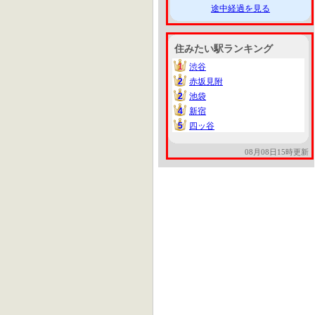
途中経過を見る
住みたい駅ランキング
1
渋谷
1
2
赤坂見附
2
2
池袋
2
4
新宿
4
5
四ッ谷
5
08月08日15時更新