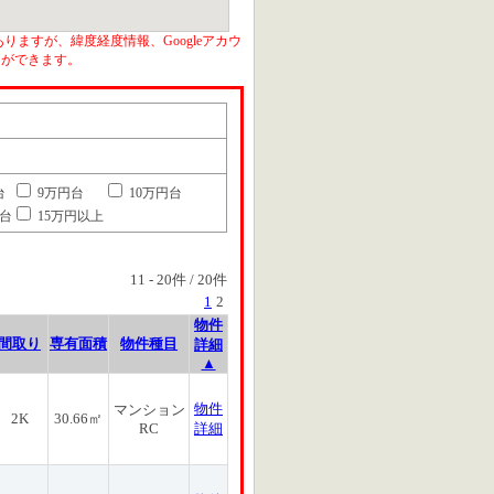
りますが、緯度経度情報、Googleアカウ
とができます。
台
9万円台
10万円台
円台
15万円以上
11
-
20
件 /
20
件
1
2
物件
間取り
専有面積
物件種目
詳細
▲
物件
マンション
2K
30.66㎡
RC
詳細