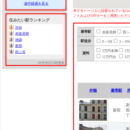
途中経過を見る
本デモページ上に設置されているGoo
ントおよびAPIキーをご用意いた
住みたい駅ランキング
1
渋谷
1
最寄駅
赤坂見附
四ッ
2
赤坂見附
2
2
池袋
2
駅徒歩
0～5分
5～10
4
新宿
4
5万円未満
5
5
四ッ谷
5
賃料
11万円台
12
08月08日15時更新
外観
最寄駅
新
新宿
西
丁
新