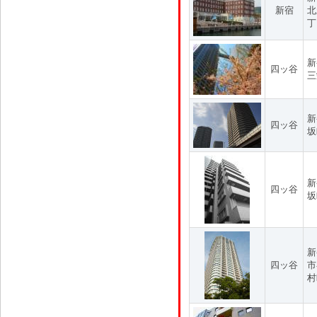
新宿
北
丁
新
四ッ谷
三
新
四ッ谷
坂
新
四ッ谷
坂
新
四ッ谷
市
村