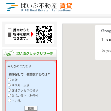
This 
Do you
みんなのこだわり
物件探しで一番重視するのは？
家賃
間取り・広さ
交通アクセスの良さ
環境の良さ・利便性
その他