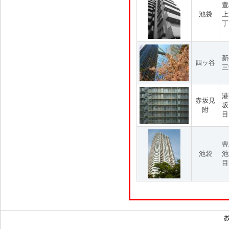
豊
池袋
上
丁
新
四ッ谷
三
港
赤坂見
坂
附
目
豊
池袋
池
目