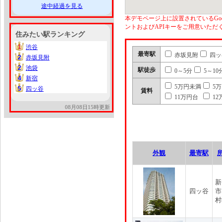
途中経過を見る
本デモページ上に設置されているGoo
ントおよびAPIキーをご用意いた
住みたい駅ランキング
1
渋谷
1
最寄駅
赤坂見附
四ッ
2
赤坂見附
2
2
池袋
2
駅徒歩
0～5分
5～10
4
新宿
4
5万円未満
5
5
四ッ谷
5
賃料
11万円台
12
08月08日15時更新
外観
最寄駅
新
四ッ谷
市
村