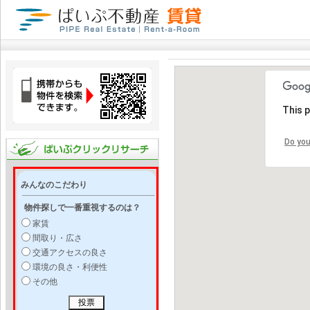
This 
Do you
みんなのこだわり
物件探しで一番重視するのは？
家賃
間取り・広さ
交通アクセスの良さ
環境の良さ・利便性
その他