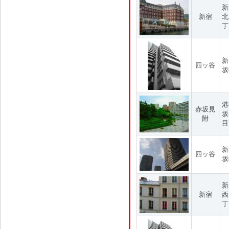
新
新宿
北
丁
新
四ッ谷
坂
港
赤坂見
坂
附
目
新
四ッ谷
坂
新
新宿
西
丁