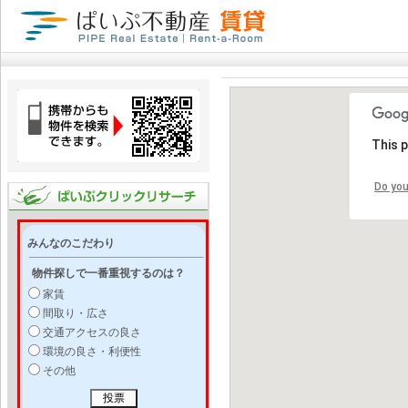
This 
Do you
みんなのこだわり
物件探しで一番重視するのは？
家賃
間取り・広さ
交通アクセスの良さ
環境の良さ・利便性
その他