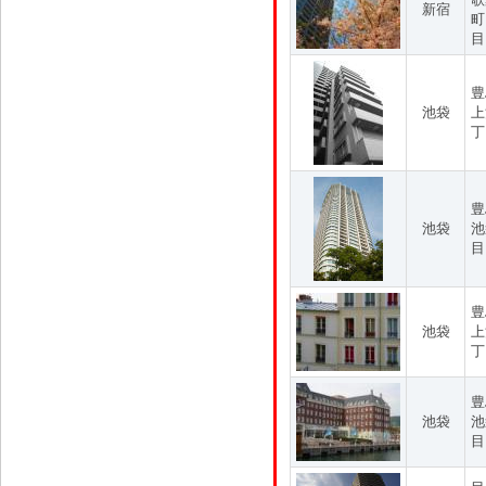
新宿
町
目
豊
池袋
上
丁
豊
池袋
池
目
豊
池袋
上
丁
豊
池袋
池
目