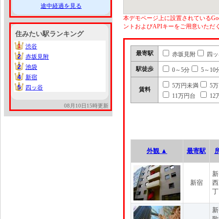
途中経過を見る
本デモページ上に設置されているGoo
ントおよびAPIキーをご用意いた
住みたい駅ランキング
1
渋谷
1
最寄駅
赤坂見附
四ッ
2
赤坂見附
2
2
池袋
2
駅徒歩
0～5分
5～10
4
新宿
4
5万円未満
5
5
四ッ谷
5
賃料
11万円台
12
08月10日15時更新
外観 ▲
最寄駅
新
新宿
西
丁
新
歌