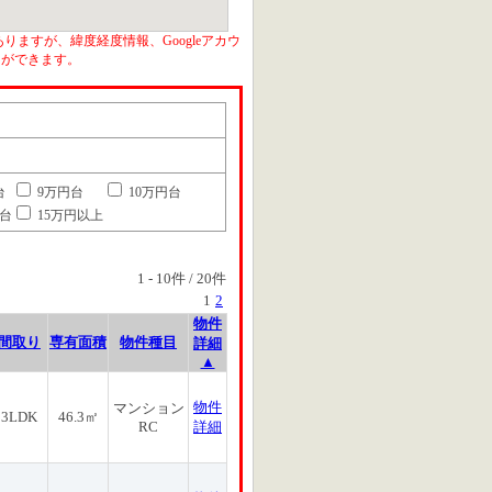
りますが、緯度経度情報、Googleアカウ
とができます。
台
9万円台
10万円台
円台
15万円以上
1
-
10
件 /
20
件
1
2
物件
間取り
専有面積
物件種目
詳細
▲
物件
マンション
3LDK
46.3㎡
RC
詳細