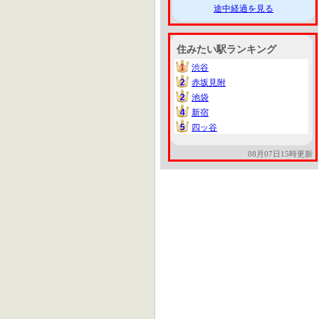
途中経過を見る
住みたい駅ランキング
1
渋谷
1
2
赤坂見附
2
2
池袋
2
4
新宿
4
5
四ッ谷
5
08月07日15時更新