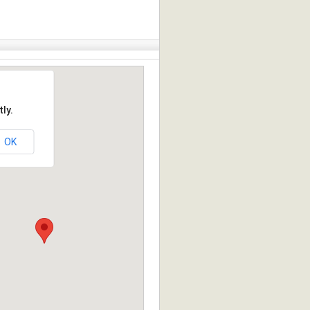
ly.
OK