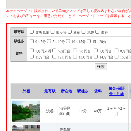
本デモページ上に設置されているGoogleマップは正しく読み込まれない場合があ
ントおよびAPIキーをご用意いただくことで、ページ上にマップを表示するこ
最寄駅
赤坂見附
四ッ谷
新宿
池袋
渋谷
駅徒歩
0～5分
5～10分
10～15分
15～20分
5万円未満
5万円台
6万円台
7万円台
8万円
賃料
11万円台
12万円台
13万円台
14万円台
15万
敷金/保証
外観
最寄駅
所在地
駅徒歩
賃料
金・礼金
渋谷区
2ヶ月 /-2ヶ
渋谷
12分
49万
鉢山町
月
豊島区