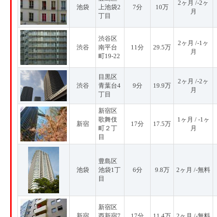
2ヶ月 /-2ヶ
池袋
上池袋2
7分
10万
月
丁目
渋谷区
2ヶ月 /-1ヶ
渋谷
南平台
11分
29.5万
月
町19-22
目黒区
2ヶ月 /-2ヶ
渋谷
青葉台4
9分
19.9万
月
丁目
新宿区
歌舞伎
1ヶ月 / -1ヶ
新宿
17分
17.5万
町２丁
月
目
豊島区
池袋
池袋1丁
6分
9.8万
2ヶ月 /-無料
目
新宿区
新宿
西新宿7
17分
11.4万
2ヶ月 /-無料