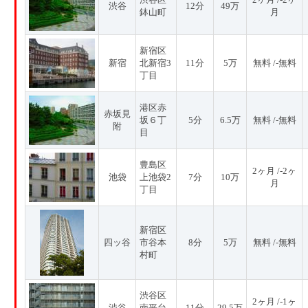
渋谷
12分
49万
鉢山町
月
新宿区
新宿
北新宿3
11分
5万
無料 /-無料
丁目
港区赤
赤坂見
坂６丁
5分
6.5万
無料 /-無料
附
目
豊島区
2ヶ月 /-2ヶ
池袋
上池袋2
7分
10万
月
丁目
新宿区
四ッ谷
市谷本
8分
5万
無料 /-無料
村町
渋谷区
2ヶ月 /-1ヶ
渋谷
南平台
11分
29.5万