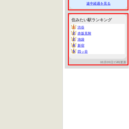
途中経過を見る
住みたい駅ランキング
1
渋谷
1
2
赤坂見附
2
2
池袋
2
4
新宿
4
5
四ッ谷
5
08月09日15時更新