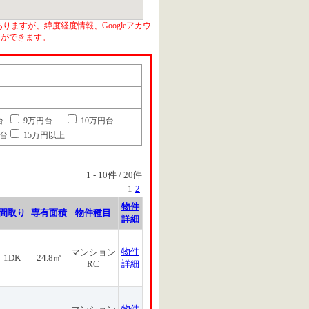
りますが、緯度経度情報、Googleアカウ
とができます。
台
9万円台
10万円台
円台
15万円以上
1
-
10
件 /
20
件
1
2
物件
間取り
専有面積
物件種目
詳細
物件
マンション
1DK
24.8㎡
RC
詳細
物件