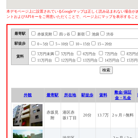
本デモページ上に設置されているGoogleマップは正しく読み込まれない場合があ
ントおよびAPIキーをご用意いただくことで、ページ上にマップを表示するこ
最寄駅
赤坂見附
四ッ谷
新宿
池袋
渋谷
駅徒歩
0～5分
5～10分
10～15分
15～20分
5万円未満
5万円台
6万円台
7万円台
8万円
賃料
11万円台
12万円台
13万円台
14万円台
15万
敷金/保証
外観
最寄駅
所在地
駅徒歩
賃料
金・礼金
赤坂見
港区赤
20分
13.7万
2ヶ月 /-無料
附
坂1丁目
渋谷区
2ヶ月 /-2ヶ