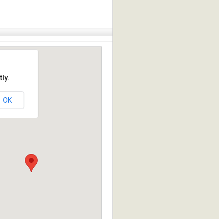
ly.
OK