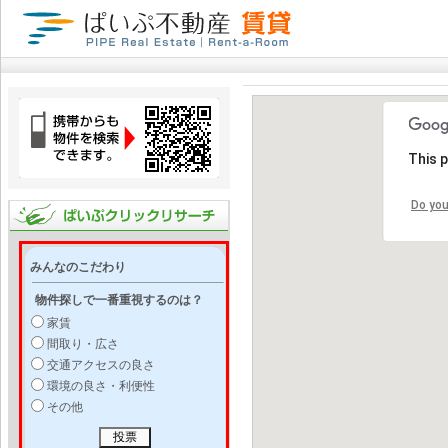
This 
Do you
みんなのこだわり
物件探しで一番重視するのは？
家賃
間取り・広さ
交通アクセスの良さ
環境の良さ・利便性
その他