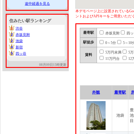
途中経過を見る
本デモページ上に設置されているGoo
ントおよびAPIキーをご用意いた
住みたい駅ランキング
1
渋谷
1
最寄駅
赤坂見附
四ッ
2
赤坂見附
2
2
池袋
2
駅徒歩
0～5分
5～10
4
新宿
4
5万円未満
5
5
四ッ谷
5
賃料
11万円台
12
08月09日15時更新
外観
最寄駅
豊
池袋
池
目