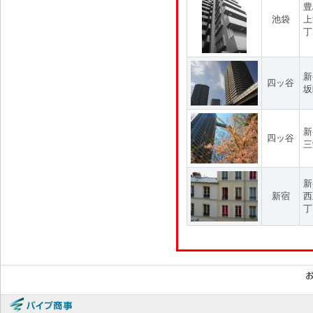
豊
池袋
上
丁
新
四ッ谷
坂
新
四ッ谷
三
新
新宿
西
丁