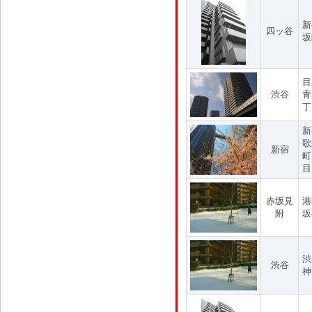
新
四ッ谷
坂
目
渋谷
青
丁
新
歌
新宿
町
目
赤坂見
港
附
坂
渋
渋谷
神