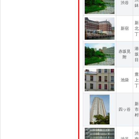
渋谷
鉢
新
新宿
北
丁
港
赤坂見
坂
附
目
豊
池袋
上
丁
新
四ッ谷
市
村
渋
渋谷
南