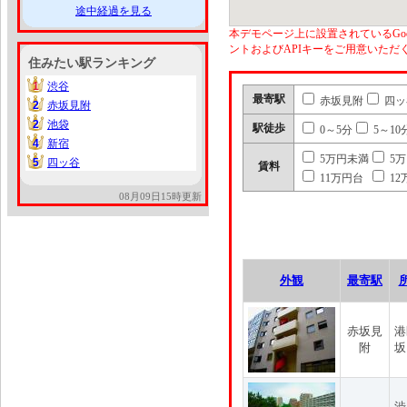
途中経過を見る
本デモページ上に設置されているGoo
ントおよびAPIキーをご用意いた
住みたい駅ランキング
1
渋谷
1
最寄駅
赤坂見附
四ッ
2
赤坂見附
2
2
池袋
2
駅徒歩
0～5分
5～10
4
新宿
4
5万円未満
5
5
四ッ谷
5
賃料
11万円台
12
08月09日15時更新
外観
最寄駅
赤坂見
港
附
坂
渋