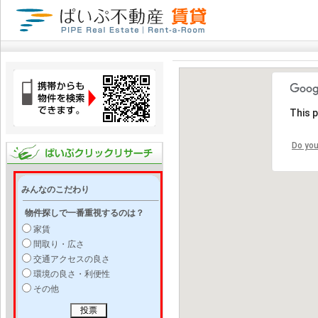
This 
Do you
みんなのこだわり
物件探しで一番重視するのは？
家賃
間取り・広さ
交通アクセスの良さ
環境の良さ・利便性
その他