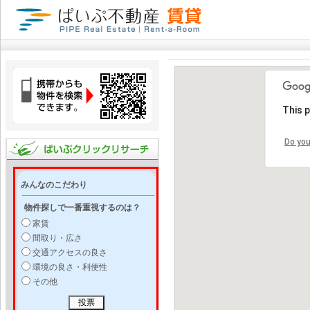
This 
Do you
みんなのこだわり
物件探しで一番重視するのは？
家賃
間取り・広さ
交通アクセスの良さ
環境の良さ・利便性
その他