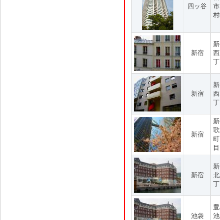
四ッ谷
市
村
新
新宿
西
丁
新
新宿
西
丁
新
歌
新宿
町
目
新
新宿
北
丁
豊
池袋
池