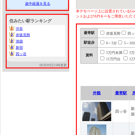
途中経過を見る
本デモページ上に設置されているGoo
ントおよびAPIキーをご用意いた
住みたい駅ランキング
1
渋谷
1
最寄駅
赤坂見附
四ッ
2
赤坂見附
2
2
池袋
2
駅徒歩
0～5分
5～10
4
新宿
4
5万円未満
5
5
四ッ谷
5
賃料
11万円台
12
08月09日15時更新
外観
最寄駅
新
四ッ谷
坂
新