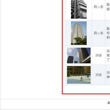
新
四ッ谷
坂
新
四ッ谷
市
村
目
渋谷
青
丁
渋
渋谷
神