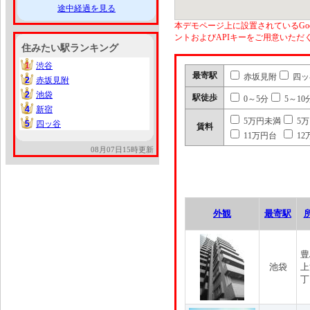
途中経過を見る
本デモページ上に設置されているGoo
ントおよびAPIキーをご用意いた
住みたい駅ランキング
1
渋谷
1
最寄駅
赤坂見附
四ッ
2
赤坂見附
2
2
池袋
2
駅徒歩
0～5分
5～10
4
新宿
4
5万円未満
5
5
四ッ谷
5
賃料
11万円台
12
08月07日15時更新
外観
最寄駅
豊
池袋
上
丁