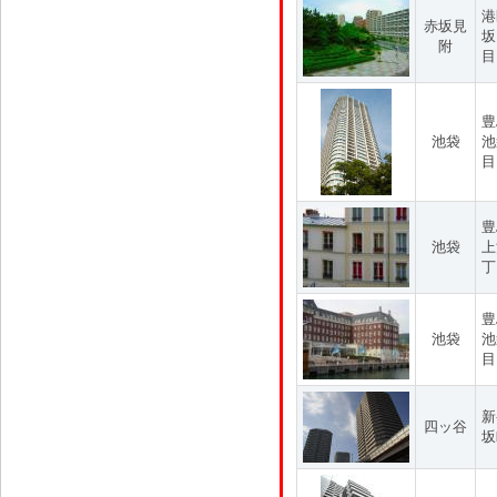
港
赤坂見
坂
附
目
豊
池袋
池
目
豊
池袋
上
丁
豊
池袋
池
目
新
四ッ谷
坂