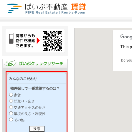
This 
Do you
みんなのこだわり
物件探しで一番重視するのは？
家賃
間取り・広さ
交通アクセスの良さ
環境の良さ・利便性
その他