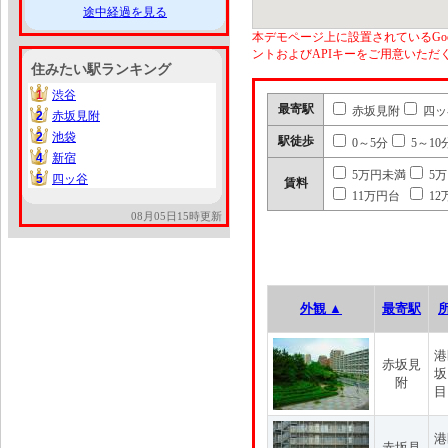
途中経過を見る
本デモページ上に設置されているGoo
ントおよびAPIキーをご用意いた
住みたい駅ランキング
1
渋谷
1
最寄駅
赤坂見附
四ッ
2
赤坂見附
2
2
池袋
2
駅徒歩
0～5分
5～10
4
新宿
4
5万円未満
5
5
四ッ谷
5
賃料
11万円台
12
08月05日15時更新
外観 ▲
最寄駅
港
赤坂見
坂
附
目
港
赤坂見