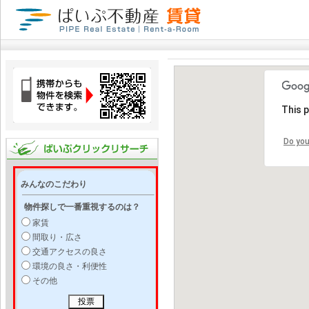
This 
Do you
みんなのこだわり
物件探しで一番重視するのは？
家賃
間取り・広さ
交通アクセスの良さ
環境の良さ・利便性
その他