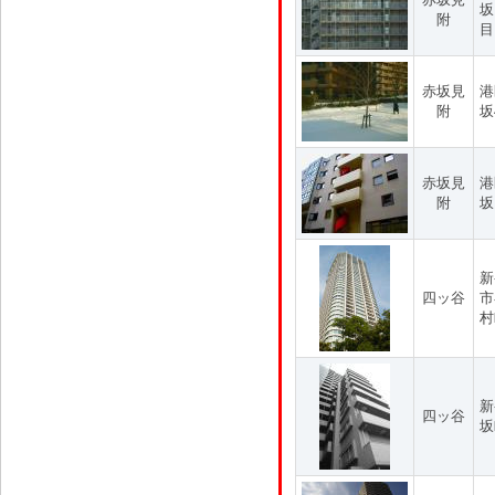
坂
附
目
赤坂見
港
附
坂
赤坂見
港
附
坂
新
四ッ谷
市
村
新
四ッ谷
坂