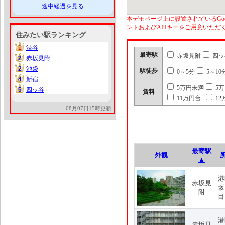
途中経過を見る
本デモページ上に設置されているGoo
ントおよびAPIキーをご用意いた
住みたい駅ランキング
1
渋谷
1
最寄駅
赤坂見附
四ッ
2
赤坂見附
2
2
池袋
2
駅徒歩
0～5分
5～10
4
新宿
4
5万円未満
5
5
四ッ谷
5
賃料
11万円台
12
08月07日15時更新
最寄駅
外観
▲
港
赤坂見
坂
附
目
港
赤坂見