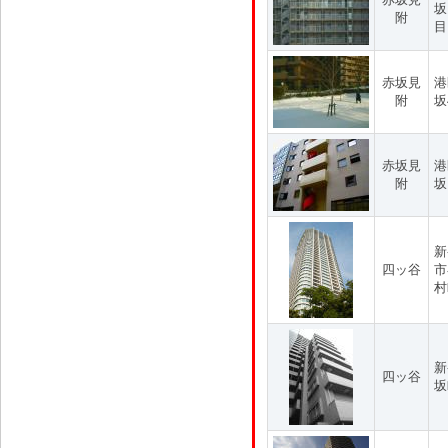
坂
附
目
赤坂見
港
附
坂
赤坂見
港
附
坂
新
四ッ谷
市
村
新
四ッ谷
坂