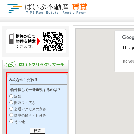
This 
Do you
みんなのこだわり
物件探しで一番重視するのは？
家賃
間取り・広さ
交通アクセスの良さ
環境の良さ・利便性
その他