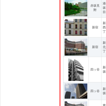
港
赤坂見
坂
附
目
新
新宿
西
丁
新
新宿
北
丁
新
四ッ谷
坂
新
四ッ谷
坂
豊