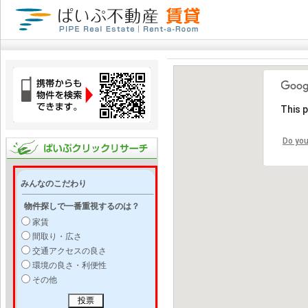
This 
Do you
みんなのこだわり
物件探しで一番重視するのは？
家賃
間取り・広さ
交通アクセスの良さ
環境の良さ・利便性
その他