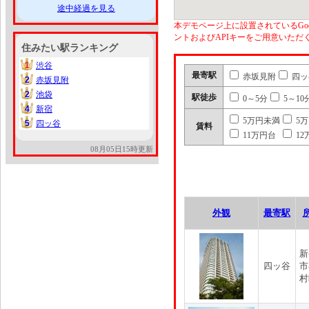
途中経過を見る
本デモページ上に設置されているGoo
ントおよびAPIキーをご用意いた
住みたい駅ランキング
1
渋谷
1
最寄駅
赤坂見附
四ッ
2
赤坂見附
2
2
池袋
2
駅徒歩
0～5分
5～10
4
新宿
4
5万円未満
5
5
四ッ谷
5
賃料
11万円台
12
08月05日15時更新
外観
最寄駅
新
四ッ谷
市
村