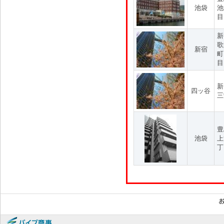
池袋
池
目
新
歌
新宿
町
目
新
四ッ谷
三
豊
池袋
上
丁