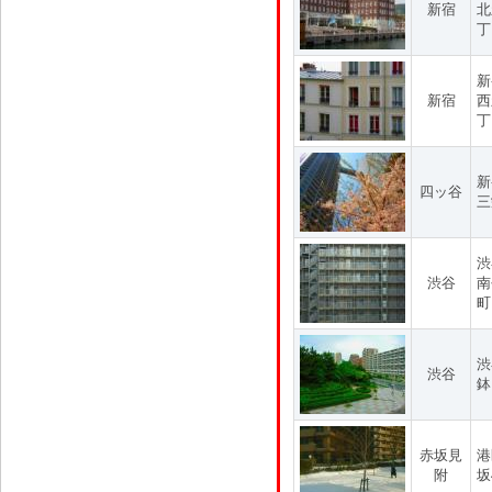
新宿
北
丁
新
新宿
西
丁
新
四ッ谷
三
渋
渋谷
南
町
渋
渋谷
鉢
赤坂見
港
附
坂