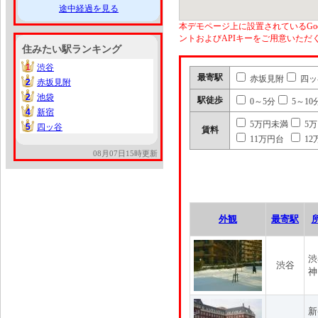
途中経過を見る
本デモページ上に設置されているGoo
ントおよびAPIキーをご用意いた
住みたい駅ランキング
1
渋谷
1
最寄駅
赤坂見附
四ッ
2
赤坂見附
2
2
池袋
2
駅徒歩
0～5分
5～10
4
新宿
4
5万円未満
5
5
四ッ谷
5
賃料
11万円台
12
08月07日15時更新
外観
最寄駅
渋
渋谷
神
新