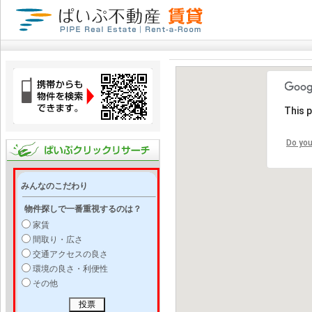
This 
Do you
みんなのこだわり
物件探しで一番重視するのは？
家賃
間取り・広さ
交通アクセスの良さ
環境の良さ・利便性
その他