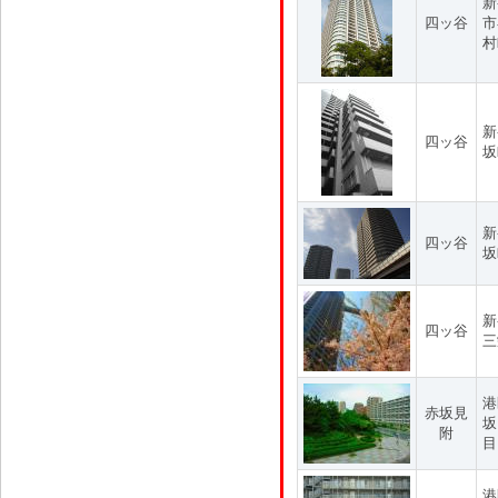
新
四ッ谷
市
村
新
四ッ谷
坂
新
四ッ谷
坂
新
四ッ谷
三
港
赤坂見
坂
附
目
港