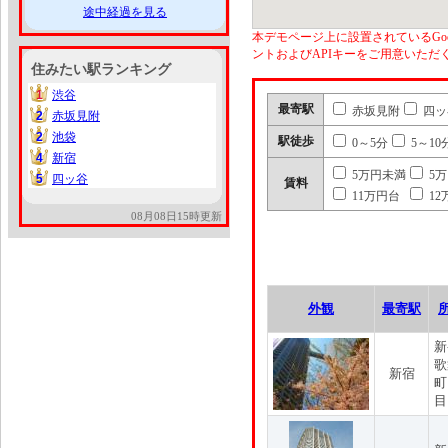
途中経過を見る
本デモページ上に設置されているGoo
ントおよびAPIキーをご用意いた
住みたい駅ランキング
1
渋谷
1
最寄駅
赤坂見附
四ッ
2
赤坂見附
2
2
池袋
2
駅徒歩
0～5分
5～10
4
新宿
4
5万円未満
5
5
四ッ谷
5
賃料
11万円台
12
08月08日15時更新
外観
最寄駅
新
歌
新宿
町
目