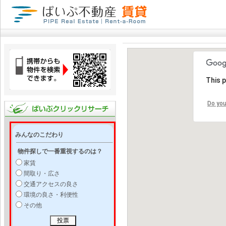
This 
Do you
みんなのこだわり
物件探しで一番重視するのは？
家賃
間取り・広さ
交通アクセスの良さ
環境の良さ・利便性
その他