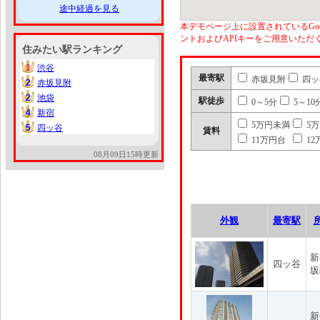
途中経過を見る
本デモページ上に設置されているGoo
ントおよびAPIキーをご用意いた
住みたい駅ランキング
1
渋谷
1
最寄駅
赤坂見附
四ッ
2
赤坂見附
2
2
池袋
2
駅徒歩
0～5分
5～10
4
新宿
4
5万円未満
5
5
四ッ谷
5
賃料
11万円台
12
08月09日15時更新
外観
最寄駅
新
四ッ谷
坂
新