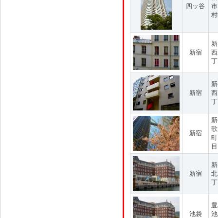
四ッ谷
市
村
新
新宿
西
丁
新
新宿
西
丁
新
歌
新宿
町
目
新
新宿
北
丁
豊
池袋
池