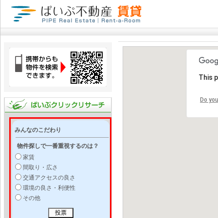
This 
Do you
みんなのこだわり
物件探しで一番重視するのは？
家賃
間取り・広さ
交通アクセスの良さ
環境の良さ・利便性
その他