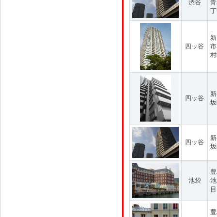
渋谷
青
丁
新
四ッ谷
市
村
新
四ッ谷
坂
新
四ッ谷
坂
豊
池袋
池
目
豊