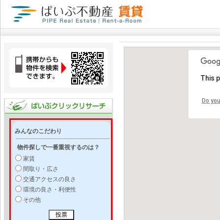
This 
Do you
みんなのこだわり
物件探しで一番重視するのは？
家賃
間取り・広さ
交通アクセスの良さ
環境の良さ・利便性
その他