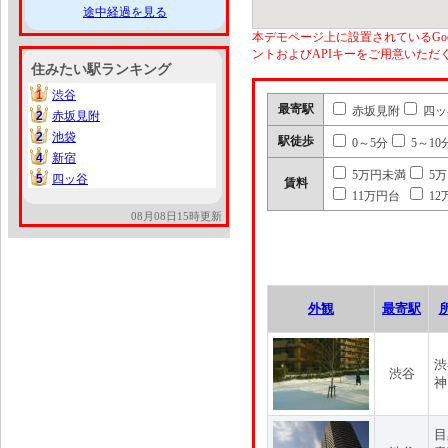
途中経過を見る
本デモページ上に設置されているGoo
ントおよびAPIキーをご用意いた
住みたい駅ランキング
1
渋谷
1
最寄駅
赤坂見附
四ッ
2
赤坂見附
2
2
池袋
2
駅徒歩
0～5分
5～10
4
新宿
4
5万円未満
5
5
四ッ谷
5
賃料
11万円台
12
08月08日15時更新
外観
最寄駅
渋
渋谷
神
目