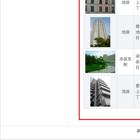
池袋
上
丁
豊
池袋
池
目
港
赤坂見
坂
附
目
豊
池袋
上
丁