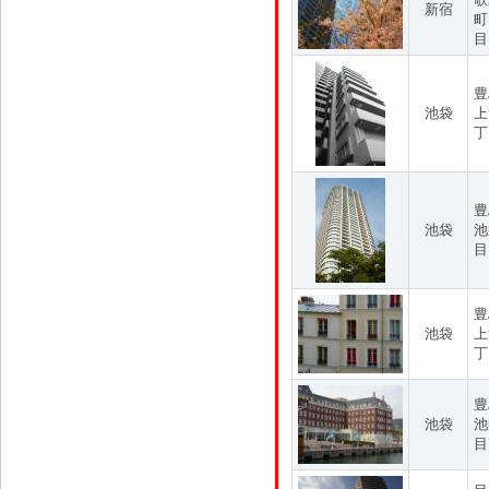
新宿
町
目
豊
池袋
上
丁
豊
池袋
池
目
豊
池袋
上
丁
豊
池袋
池
目