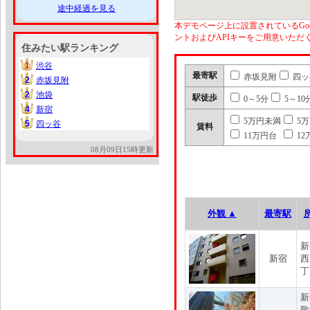
途中経過を見る
本デモページ上に設置されているGoo
ントおよびAPIキーをご用意いた
住みたい駅ランキング
1
渋谷
1
最寄駅
赤坂見附
四ッ
2
赤坂見附
2
2
池袋
2
駅徒歩
0～5分
5～10
4
新宿
4
5万円未満
5
5
四ッ谷
5
賃料
11万円台
12
08月09日15時更新
外観 ▲
最寄駅
新
新宿
西
丁
新
歌