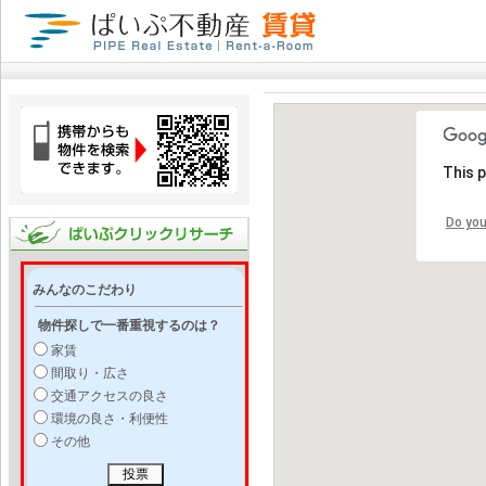
This 
Do you
みんなのこだわり
物件探しで一番重視するのは？
家賃
間取り・広さ
交通アクセスの良さ
環境の良さ・利便性
その他