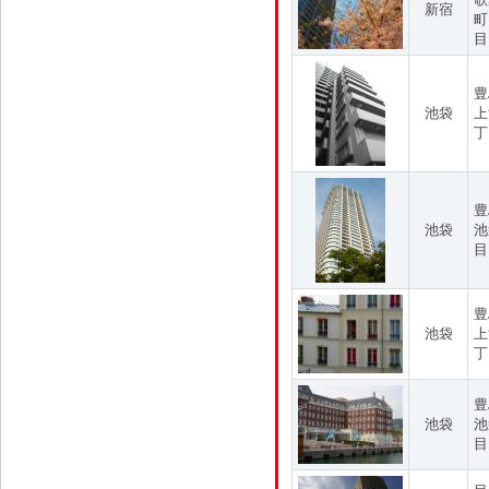
新宿
町
目
豊
池袋
上
丁
豊
池袋
池
目
豊
池袋
上
丁
豊
池袋
池
目