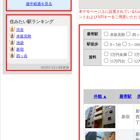
途中経過を見る
本デモページ上に設置されているGoo
ントおよびAPIキーをご用意いた
住みたい駅ランキング
1
渋谷
1
最寄駅
赤坂見附
四ッ
2
赤坂見附
2
2
池袋
2
駅徒歩
0～5分
5～10
4
新宿
4
5万円未満
5
5
四ッ谷
5
賃料
11万円台
12
08月07日15時更新
外観 ▲
最寄駅
新
新宿
西
丁
新
歌