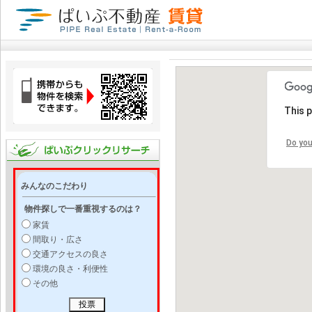
This 
Do you
みんなのこだわり
物件探しで一番重視するのは？
家賃
間取り・広さ
交通アクセスの良さ
環境の良さ・利便性
その他