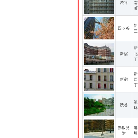
渋谷
南
町
新
四ッ谷
三
新
新宿
北
丁
新
新宿
西
丁
渋
渋谷
鉢
赤坂見
港
附
坂