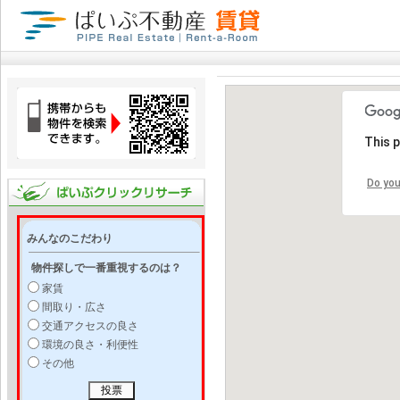
This 
Do you
みんなのこだわり
物件探しで一番重視するのは？
家賃
間取り・広さ
交通アクセスの良さ
環境の良さ・利便性
その他