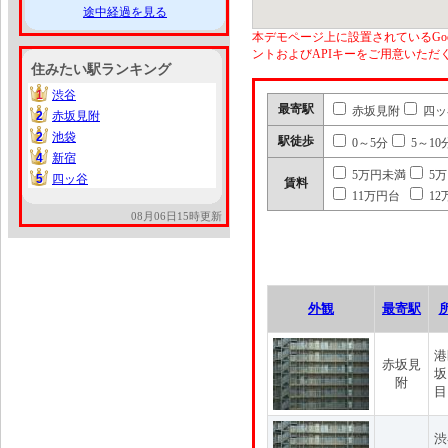
途中経過を見る
本デモページ上に設置されているGoo
ントおよびAPIキーをご用意いた
住みたい駅ランキング
1
渋谷
1
最寄駅
赤坂見附
四ッ
2
赤坂見附
2
2
池袋
2
駅徒歩
0～5分
5～10
4
新宿
4
5万円未満
5
5
四ッ谷
5
賃料
11万円台
12
08月06日15時更新
外観
最寄駅
港
赤坂見
坂
附
目
渋